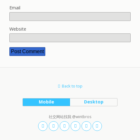
Email
Website
Back to top
Mobile
Desktop
社交网站找我 @wintbros