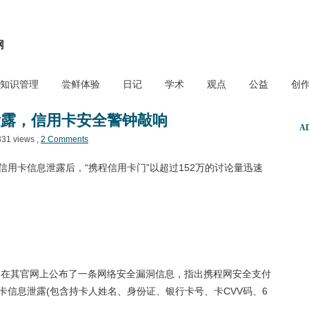
网
知识管理
尝鲜体验
日记
学术
观点
公益
创
泄露，信用卡安全警钟敲响
A
331 views ,
2 Comments
用卡信息泄露后，“携程信用卡门”以超过152万的讨论量迅速
云网在其官网上公布了一条网络安全漏洞信息，指出携程网安全支付
信息泄露(包含持卡人姓名、身份证、银行卡号、卡CVV码、6
。