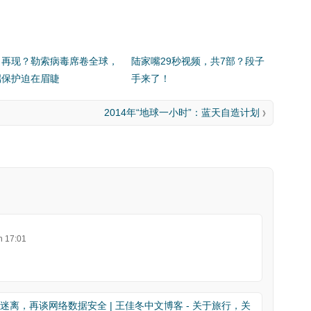
日再现？勒索病毒席卷全球，
陆家嘴29秒视频，共7部？段子
端保护迫在眉睫
手来了！
2014年“地球一小时”：蓝天自造计划
》
n 17:01
朔迷离，再谈网络数据安全 | 王佳冬中文博客 - 关于旅行，关