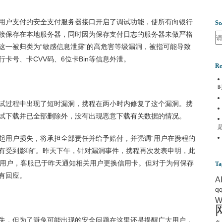
用户支付的安全支付服务器接口开启了调试功能，使所有向银行
Se
接保存在本地服务器，同时因为保存支付日志的服务器未做严格
Se
这一被归类为“敏感信息泄露”的高危害等级漏洞，被指可能导致
卡号、卡CVV码、6位卡Bin等信息外泄。
Re
试过程中出现了短时漏洞，携程在两小时内修复了这个漏洞。携
试下载并已全部删除外，没有出现恶意下载有关数据的情况。
起用户损失，将承担全部责任并给予赔付，并强调“用户在携程的
有受到影响”。昨天下午，针对漏洞事件，携程再次发表申明，此
程用户，客服已于昨天通知相关用户更换信用卡。但对于为何保存
Ta
有回应。
A
q
W
失，但为了避免可能出现的安全问题在这里还是提醒广大用户，