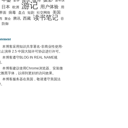
微信
微博
影评
新年快
游记
用户体验
日本
欧洲
用
美国
病毒
界面
盘点
短剧
社交网络
读书笔记
西藏
腾讯
谷
西
聚会
防御
atement
本博客采用
知识共享署名-非商业性使用-
禁止演绎 2.5 中国大陆许可协议
进行许可。
本博客遵守
BLOG IN REAL NAME
规
则。
本博客建议使用
Chrome
浏览器、安装微
软雅黑字体，以得到更好的访问效果。
本博客服务器在
美国
，敬请遵守
美国
法
律。