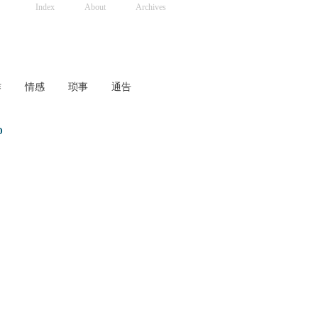
Index
About
Archives
作
情感
琐事
通告
D