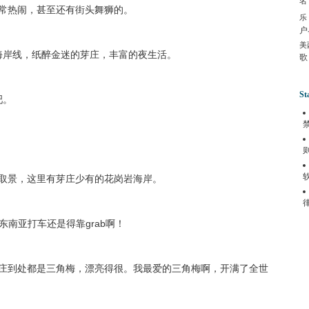
名
常热闹，甚至还有街头舞狮的。
乐
户
美
晚的海岸线，纸醉金迷的芽庄，丰富的夜生活。
歌
St
吧。
取景，这里有芽庄少有的花岗岩海岸。
东南亚打车还是得靠grab啊！
庄到处都是三角梅，漂亮得很。我最爱的三角梅啊，开满了全世