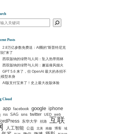
arch
arch
cent Posts
2.8万亿参数免费送：AI圈的“斯普特尼克
时刻”来了
西双版纳的绿野与人间：坠入热带雨林
西双版纳的绿野与人间：邂逅傣风烟火
GPT 5.6 来了，但 OpenAI 最大的杀招不
是模型本身
AI版支付宝来了！史上最大改版体验
g Cloud
google
I
app
iphone
facebook
q
sns
twitter
SAG
rss
UED
web
互联
ordPress
东华大学
丝路
网
人工智能
公益
博客
北美
南极
域
年鉴
摄影