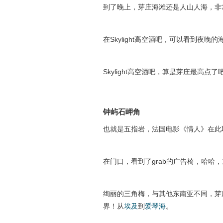
到了晚上，芽庄海滩还是人山人海，非
在Skylight高空酒吧，可以看到夜
Skylight高空酒吧，算是芽庄最高点了
钟屿石岬角
也就是五指岩，法国电影《情人》在此
在门口，看到了grab的广告椅，哈哈，
绚丽的三角梅，与其他东南亚不同，芽
界！从
埃及
到
爱琴海
。