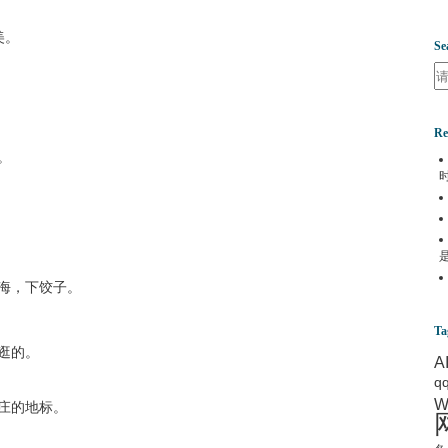
美。
Se
Se
Re
。
海，下饺子。
Ta
逛的。
A
q
W
庄的地标。