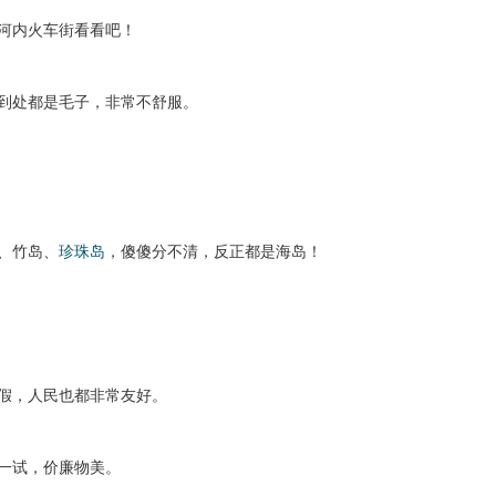
河内火车街看看吧！
到处都是毛子，非常不舒服。
、竹岛、
珍珠岛
，傻傻分不清，反正都是海岛！
假，人民也都非常友好。
一试，价廉物美。