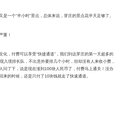
又是一个“半小时”景点，总体来说，芽庄的景点花半天足够了。
严重！
文化，付费可以享受“快捷通道”，我们到达芽庄的第一天超多的
发现入境排长队，不出意外要排几个小时，但却没有人来收小费，
人问了下，说是现在涨到100块人民币了，付费马上通关！没办
回来的时候，还是只付了10块钱就走了快速通道。