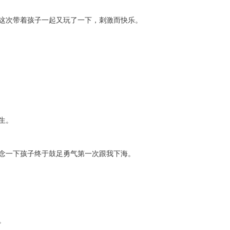
这次带着孩子一起又玩了一下，刺激而快乐。
生。
念一下孩子终于鼓足勇气第一次跟我下海。
。