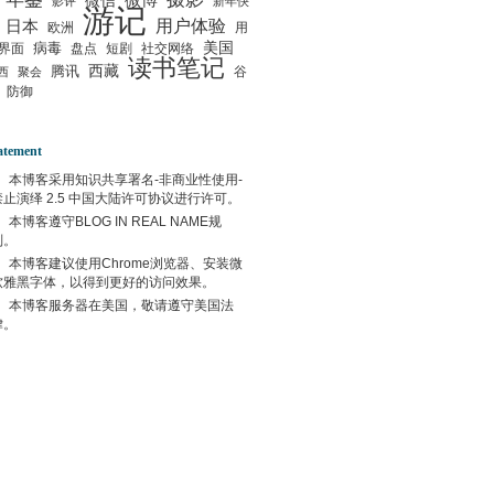
微信
微博
影评
新年快
游记
用户体验
日本
欧洲
用
美国
病毒
界面
盘点
短剧
社交网络
读书笔记
西藏
腾讯
谷
西
聚会
防御
atement
本博客采用
知识共享署名-非商业性使用-
禁止演绎 2.5 中国大陆许可协议
进行许可。
本博客遵守
BLOG IN REAL NAME
规
则。
本博客建议使用
Chrome
浏览器、安装微
软雅黑字体，以得到更好的访问效果。
本博客服务器在
美国
，敬请遵守
美国
法
律。