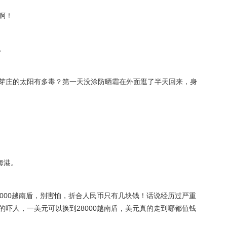
啊！
。
芽庄的太阳有多毒？第一天没涂防晒霜在外面逛了半天回来，身
海港。
000越南盾，别害怕，折合人民币只有几块钱！话说经历过严重
吓人，一美元可以换到28000越南盾，美元真的走到哪都值钱