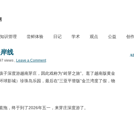
网
知识管理
尝鲜体验
日记
学术
观点
公益
创
海岸线
A
97 views ,
Leave a Comment
孩子深度游越南芽庄，因此戏称为“岭芽之旅”。逛了越南版黄金
环球影城）珍珠岛乐园，最后在“三亚平替版”金兰湾度了假，物
直拖，终于到了2026年五一，来芽庄深度游了。