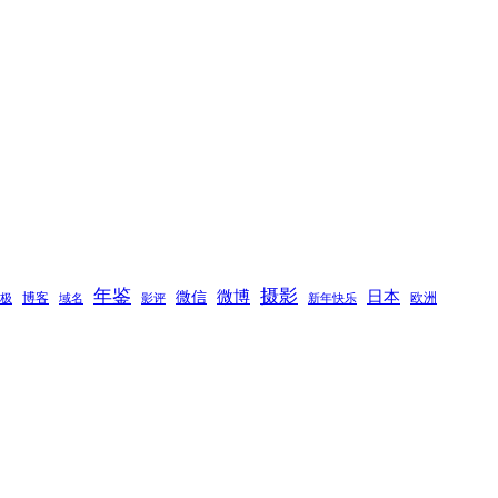
年鉴
摄影
微博
日本
微信
博客
欧洲
极
域名
新年快乐
影评