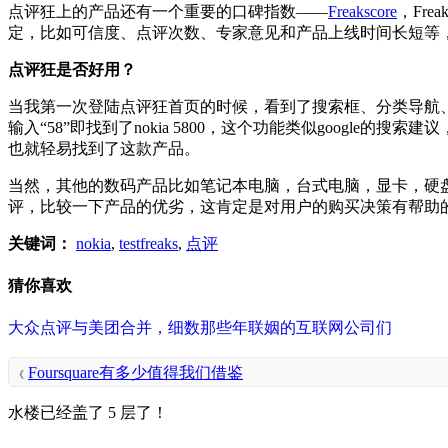
点评狂上的产品还有一个重要的口碑指数——
Freakscore
，Fr
定，比如可信度、点评次数、专家意见和产品上线时间长短等，应该
点评狂是否好用？
当我第一次登陆点评狂首页的时候，看到了搜索框、分类导航、热
输入“58”即找到了nokia 5800，这个功能类似google
也就轻易找到了这款产品。
当然，其他的数码产品比如笔记本电脑，台式电脑，显卡，硬
评，比较一下产品的优劣，这肯定是对用户的购买决策有帮助
关键词：
nokia
,
testfreaks
,
点评
猜你喜欢
大众点评与美团合并，细数那些年联姻的互联网公司们
Foursquare有多少值得我们借鉴
《
水楼已经盖了 5 层了！