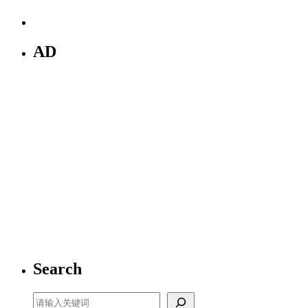
AD
Search
Search