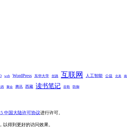
互联网
WordPress
人工智能
东华大学
web
丝路
公益
D
南
北美
读书笔记
西藏
腾讯
谷歌
防御
聚会
美西
.5 中国大陆许可协议
进行许可。
，以得到更好的访问效果。