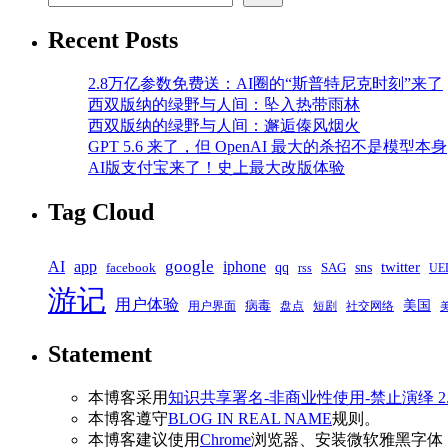
Recent Posts
2.8万亿参数免费送：AI圈的“斯普特尼克时刻”来了
西双版纳的绿野与人间：坠入热带雨林
西双版纳的绿野与人间：邂逅傣风烟火
GPT 5.6 来了，但 OpenAI 最大的杀招不是模型本身
AI版支付宝来了！史上最大改版体验
Tag Cloud
google
AI
app
iphone
qq
sns
twitter
SAG
facebook
rss
UE
游记
用户体验
美国
病毒
盘点
短剧
用户界面
社交网络
Statement
本博客采用
知识共享署名-非商业性使用-禁止演绎 2
本博客遵守
BLOG IN REAL NAME
规则。
本博客建议使用
Chrome
浏览器、安装微软雅黑字体