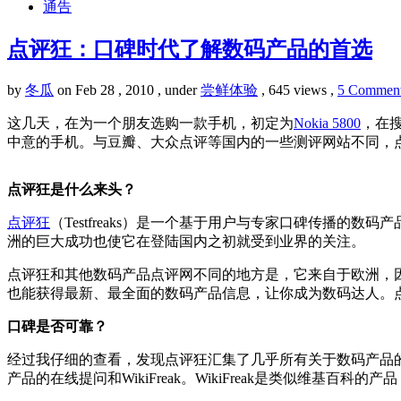
通告
点评狂：口碑时代了解数码产品的首选
by
冬瓜
on Feb 28 , 2010 , under
尝鲜体验
, 645 views ,
5 Commen
这几天，在为一个朋友选购一款手机，初定为
Nokia 5800
，在
中意的手机。与豆瓣、大众点评等国内的一些测评网站不同，
点评狂是什么来头？
点评狂
（Testfreaks）是一个基于用户与专家口碑传播的数
洲的巨大成功也使它在登陆国内之初就受到业界的关注。
点评狂和其他数码产品点评网不同的地方是，它来自于欧洲，
也能获得最新、最全面的数码产品信息，让你成为数码达人。
口碑是否可靠？
经过我仔细的查看，发现点评狂汇集了几乎所有关于数码产品
产品的在线提问和WikiFreak。WikiFreak是类似维基百