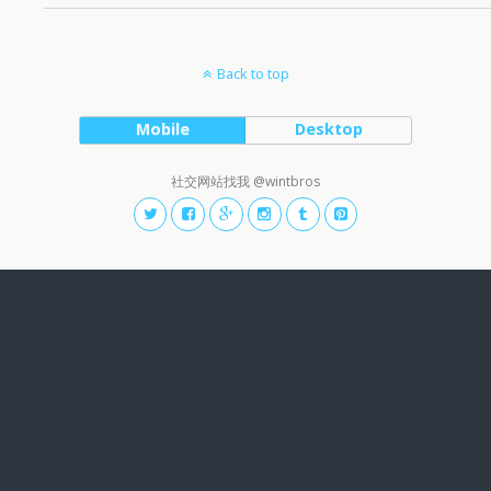
Back to top
Mobile
Desktop
社交网站找我 @wintbros