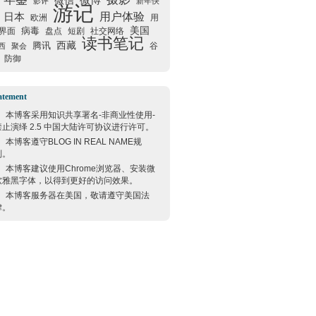
微信
微博
影评
新年快
游记
用户体验
日本
欧洲
用
美国
病毒
界面
盘点
短剧
社交网络
读书笔记
西藏
腾讯
谷
西
聚会
防御
atement
本博客采用
知识共享署名-非商业性使用-
禁止演绎 2.5 中国大陆许可协议
进行许可。
本博客遵守
BLOG IN REAL NAME
规
则。
本博客建议使用
Chrome
浏览器、安装微
软雅黑字体，以得到更好的访问效果。
本博客服务器在
美国
，敬请遵守
美国
法
律。