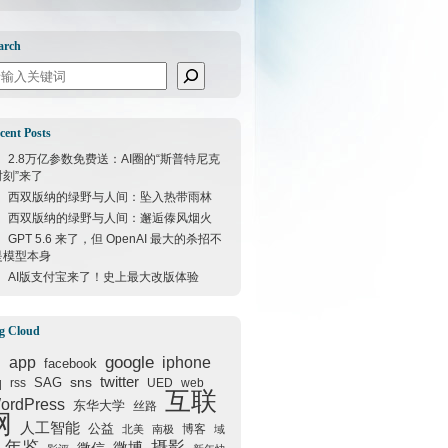
arch
arch
cent Posts
2.8万亿参数免费送：AI圈的“斯普特尼克
时刻”来了
西双版纳的绿野与人间：坠入热带雨林
西双版纳的绿野与人间：邂逅傣风烟火
GPT 5.6 来了，但 OpenAI 最大的杀招不
是模型本身
AI版支付宝来了！史上最大改版体验
g Cloud
google
I
app
iphone
facebook
q
sns
twitter
SAG
rss
UED
web
互联
ordPress
东华大学
丝路
网
人工智能
公益
博客
北美
南极
域
年鉴
摄影