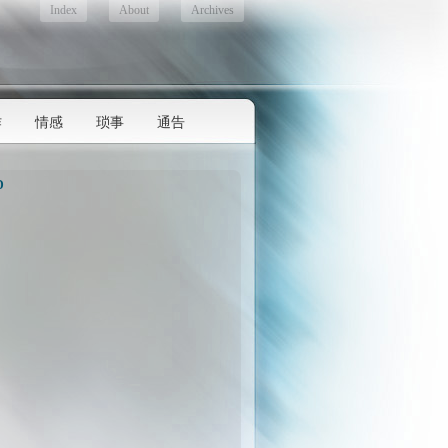
Index
About
Archives
作
情感
琐事
通告
D