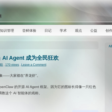
网
知识管理
尝鲜体验
日记
学术
观点
公益
创
A
 AI Agent 成为全民狂欢
联
,
170 views
,
Leave a Comment
象——大家都在”养龙虾”。
Claw 的开源 AI Agent 框架。因为它的图标长得像一只红色
教这个 AI 智能体的戏称。