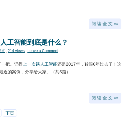
阅 读 全 文 »»
的人工智能到底是什么？
观点
,
214 views
,
Leave a Comment
火了一把。记得
上一次谈人工智能
还是2017年，转眼6年过去了！这
最近的案例，分享给大家。（共5篇）
阅 读 全 文 »»
下页