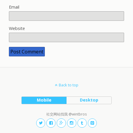
Email
Website
Back to top
Mobile
Desktop
社交网站找我 @wintbros