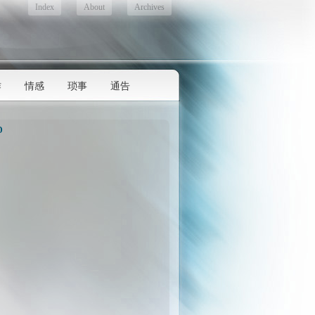
Index
About
Archives
作
情感
琐事
通告
D