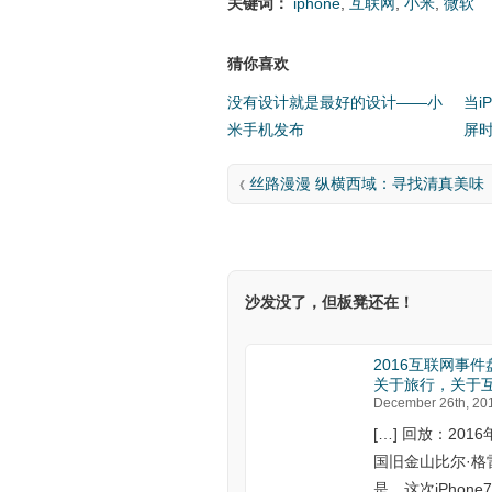
关键词：
iphone
,
互联网
,
小米
,
微软
猜你喜欢
没有设计就是最好的设计——小
当i
米手机发布
屏
丝路漫漫 纵横西域：寻找清真美味
《
沙发没了，但板凳还在！
2016互联网事
关于旅行，关于
December 26th, 20
[…] 回放：201
国旧金山比尔·格
是，这次iPhon