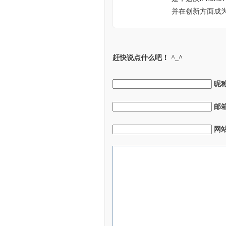
并在创新方面成为
赶快说点什么吧！ ^_^
昵
邮
网