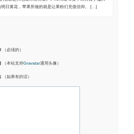
明日黄花，苹果所做的就是让果粉们充值信仰。 […]
称
（必须的）
箱
（本站支持
Gravatar
通用头像）
站
（如果有的话）