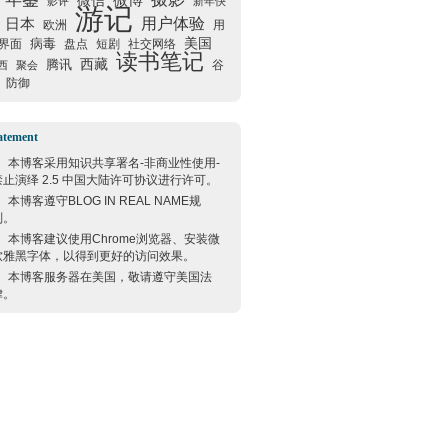
微信
微博
影评
新年快
游记
用户体验
日本
欧洲
用
美国
病毒
界面
盘点
短剧
社交网络
读书笔记
西藏
腾讯
谷
西
聚会
防御
atement
本博客采用
知识共享署名-非商业性使用-
禁止演绎 2.5 中国大陆许可协议
进行许可。
本博客遵守
BLOG IN REAL NAME
规
则。
本博客建议使用
Chrome
浏览器、安装微
软雅黑字体，以得到更好的访问效果。
本博客服务器在
美国
，敬请遵守
美国
法
律。