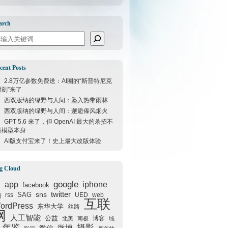
arch
arch
cent Posts
2.8万亿参数免费送：AI圈的“斯普特尼克
时刻”来了
西双版纳的绿野与人间：坠入热带雨林
西双版纳的绿野与人间：邂逅傣风烟火
GPT 5.6 来了，但 OpenAI 最大的杀招不
是模型本身
AI版支付宝来了！史上最大改版体验
g Cloud
google
I
app
iphone
facebook
q
sns
twitter
SAG
rss
UED
web
互联
ordPress
东华大学
丝路
网
人工智能
公益
博客
北美
南极
域
年鉴
摄影