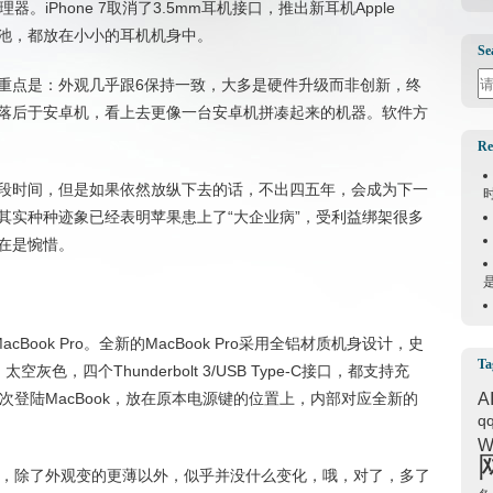
理器。iPhone 7取消了3.5mm耳机接口，推出新耳机Apple
，电池，都放在小小的耳机机身中。
Se
Se
重点是：外观几乎跟6保持一致，大多是硬件升级而非创新，终
落后于安卓机，看上去更像一台安卓机拼凑起来的机器。软件方
Re
段时间，但是如果依然放纵下去的话，不出四五年，会成为下一
其实种种迹象已经表明苹果患上了“大企业病”，受利益绑架很多
在是惋惜。
cBook Pro。全新的MacBook Pro采用全铝材质机身设计，史
Ta
灰色，四个Thunderbolt 3/USB Type-C接口，都支持充
D首次登陆MacBook，放在原本电源键的位置上，内部对应全新的
A
q
W
可是，除了外观变的更薄以外，似乎并没什么变化，哦，对了，多了