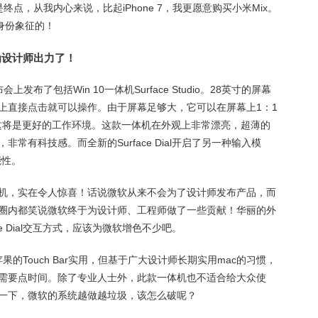
终点，从我内心来说，比起iPhone 7，我更愿意购买小米Mix。
身份象征的！
终于为设计师出力了！
上发布了包括Win 10一体机Surface Studio。28英寸的屏幕
上直接点击就可以操作。由于屏幕足够大，它可以在屏幕上1：1
，这将是更好的工作环境。这款一体机在外观上非常漂亮，超薄的
常有科技感。而全新的Surface Dial开启了另一种输入模
能性。
机，实在令人惊喜！话说微软从来不会为了设计师发布产品，而
圈内都笑说微软终于为设计师、工程师做了一些贡献！华丽的外
e Dial交互方式，应该为微软增色不少吧。
远比苹果的Touch Bar实用，但基于广大设计师长期实用mac的习惯，
需要点时间。除了专业人士外，此款一体机也不适合给大众使
一下，微软的系统越做越垃圾，该怎么破呢？