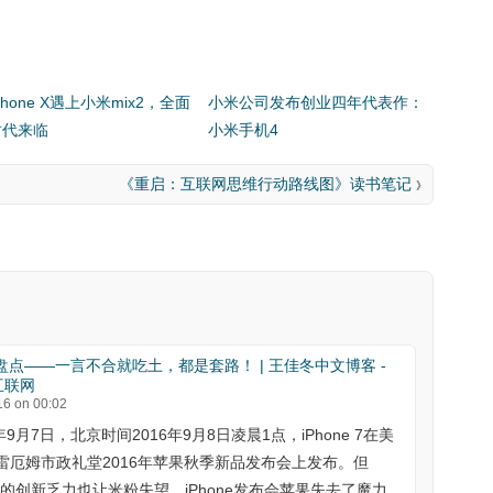
Phone X遇上小米mix2，全面
小米公司发布创业四年代表作：
时代来临
小米手机4
《重启：互联网思维行动路线图》读书笔记
》
件盘点——一言不合就吃土，都是套路！ | 王佳冬中文博客 -
互联网
16 on 00:02
6年9月7日，北京时间2016年9月8日凌晨1点，iPhone 7在美
雷厄姆市政礼堂2016年苹果秋季新品发布会上发布。但
e7的创新乏力也让米粉失望。iPhone发布会苹果失去了魔力