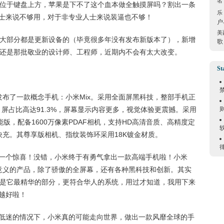
名
ch Bar位于键盘上方，苹果是下不了这个血本做全触摸屏吗？割出一条
乐
士来说不够用，对于非专业人士来说装逼也不够！
户
美
买者大部分都是更新设备的（毕竟很多年没有发布新版本了），新增
歌
人群还是那批敬业的设计师、工程师，近期内不会有太大改变。
St
，发布了一款概念手机：小米Mix。采用全面屏黑科技，整部手机正
，屏占比高达91.3%，屏幕显示内容更多，视觉体验更震撼。采用
版，配备1600万像素PDAF相机，支持HD高清音质、高精度定
.0快充。其尊享版相机、指纹装饰环采用18K镀金材质。
一个惊喜！没错，小米终于有勇气拿出一款高端手机啦！小米
碑意义的产品，除了骄傲的全屏幕，还有各种黑科技和创新。其实
UI是它最精华的部分，更符合华人的系统，用过才知道，我用下来
越好啦！
低迷的情况下，小米真的可能走向世界，做出一款风靡全球的手