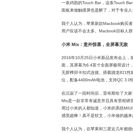
一条鸡肋的Touch Bar，这条Tou
面板来做触摸屏也是醉了，对于专业人
我个人认为，苹果新款Macbook购
用户应该不会太多。Macbook目标
小米 Mix：意外惊喜，全屏幕无敌
2016年10月25日小米新品发布会上
面，其屏幕为6.4英寸全面屏极简设计
无胶榫卯卡扣式连接。搭载骁龙821性能
位，配备4400mAh电池，支持QC 3
在沉寂了一段时间后，雷布斯给了大家
Mix是一款非常有诚意并且具有里程
用过小米的人都知道，小米的系统MI
感觉超棒！真不是软文，小米做的越来
我个人认为，在苹果和三星近几年都很