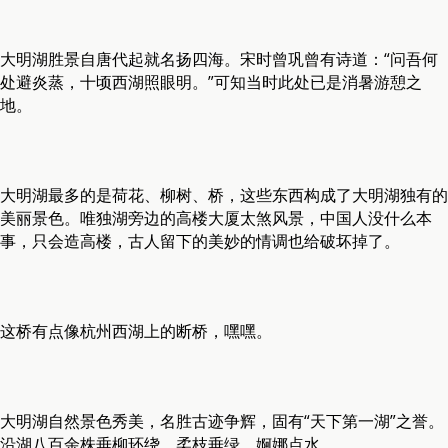
大明湖胜景自唐代起就名扬四海。宋时曾巩曾有诗道：“问吾何
处避炎蒸，十顷西湖照眼明。”可知当时此处已是消暑游憩之
地。
大明湖最多的是荷花、柳树、桥，这些东西构成了大明湖独有的
美丽景色。唯独湖旁边的高楼大厦太煞风景，中国人没什么本
事，只会造高楼，古人留下的美妙的情调也给破坏掉了。
这桥有点像杭州西湖上的断桥，嘿嘿。
大明湖自然景色秀美，名胜古迹争辉，固有“天下第一湖”之誉。
沿湖八百余株垂柳环绕，柔枝垂绿，婀娜点水。