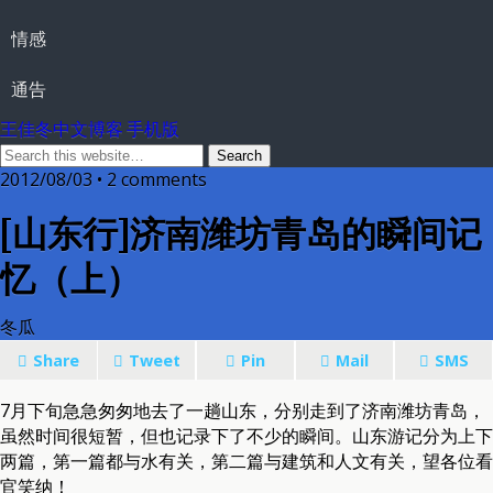
情感
通告
王佳冬中文博客 手机版
2012/08/03 • 2 comments
[山东行]济南潍坊青岛的瞬间记
忆（上）
冬瓜
Share
Tweet
Pin
Mail
SMS
7月下旬急急匆匆地去了一趟山东，分别走到了济南潍坊青岛，
虽然时间很短暂，但也记录下了不少的瞬间。山东游记分为上下
两篇，第一篇都与水有关，第二篇与建筑和人文有关，望各位看
官笑纳！