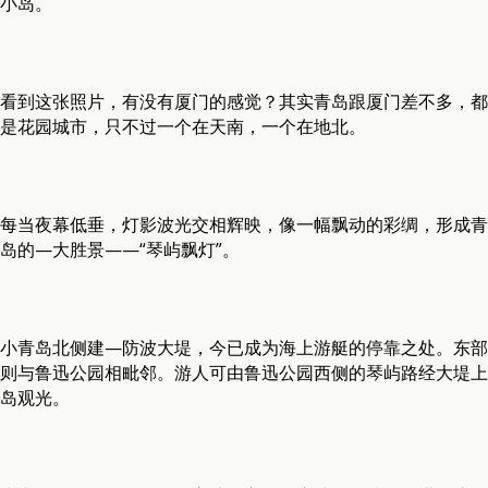
小岛。
看到这张照片，有没有厦门的感觉？其实青岛跟厦门差不多，都
是花园城市，只不过一个在天南，一个在地北。
每当夜幕低垂，灯影波光交相辉映，像一幅飘动的彩绸，形成青
岛的—大胜景——“琴屿飘灯”。
小青岛北侧建—防波大堤，今已成为海上游艇的停靠之处。东部
则与鲁迅公园相毗邻。游人可由鲁迅公园西侧的琴屿路经大堤上
岛观光。