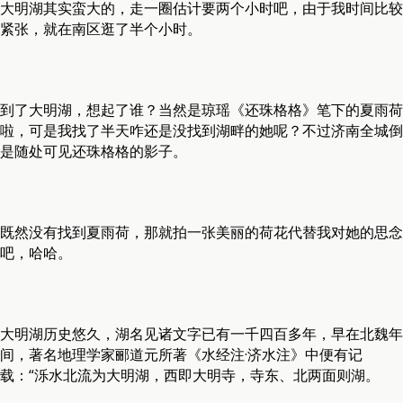
大明湖其实蛮大的，走一圈估计要两个小时吧，由于我时间比较
紧张，就在南区逛了半个小时。
到了大明湖，想起了谁？当然是琼瑶《还珠格格》笔下的夏雨荷
啦，可是我找了半天咋还是没找到湖畔的她呢？不过济南全城倒
是随处可见还珠格格的影子。
既然没有找到夏雨荷，那就拍一张美丽的荷花代替我对她的思念
吧，哈哈。
大明湖历史悠久，湖名见诸文字已有一千四百多年，早在北魏年
间，著名地理学家郦道元所著《水经注·济水注》中便有记
载：“泺水北流为大明湖，西即大明寺，寺东、北两面则湖。