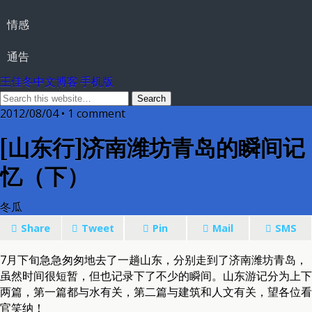
情感
通告
王佳冬中文博客 手机版
2012/08/04 • 1 comment
[山东行]济南潍坊青岛的瞬间记
忆（下）
冬瓜
Share
Tweet
Pin
Mail
SMS
7月下旬急急匆匆地去了一趟山东，分别走到了济南潍坊青岛，
虽然时间很短暂，但也记录下了不少的瞬间。山东游记分为上下
两篇，第一篇都与水有关，第二篇与建筑和人文有关，望各位看
官笑纳！