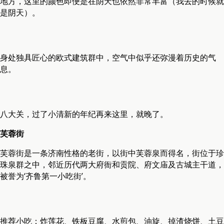
地方，这里的颜色即便是在阴天也依然非常丰富（我去的时候就
是阴天）。
身处独具匠心的欧式建筑群中，空气中似乎还弥漫着历史的气
息。
八大关，过了小清新的年纪再来这里，就晚了。
芙蓉街
芙蓉街是一条济南性格的老街，以街中芙蓉泉而得名，街位于珍
珠泉群之中，邻近历代两大府衙和贡院、府文庙及古城主干道，
被誉为‘齐鲁第一小吃街’。
推荐小吃：炸莲花、铁板豆腐、水煎包、油旋、掉渣烧饼、土豆