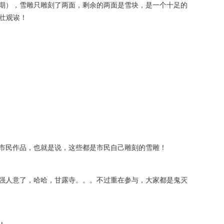
期），雪雕只雕刻了两面，剩余的两面是雪块，是一个十足的
很壮观诶！
市民作品，也就是说，这些都是市民自己雕刻的雪雕！
强人意了，哈哈，甘露寺。。。不过重在参与，大家都是鬼灭