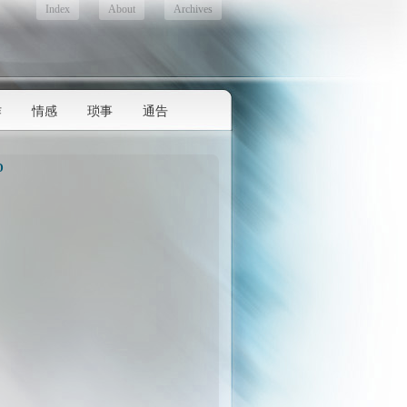
Index
About
Archives
作
情感
琐事
通告
D