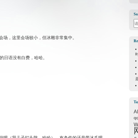
Se
Se
会场，这里会场较小，但冰雕非常集中。
Re
半年的日语没有白费，哈哈。
Ta
A
q
W
跤吧（我儿子打头阵，哈哈），有条件的还是带冰爪吧。