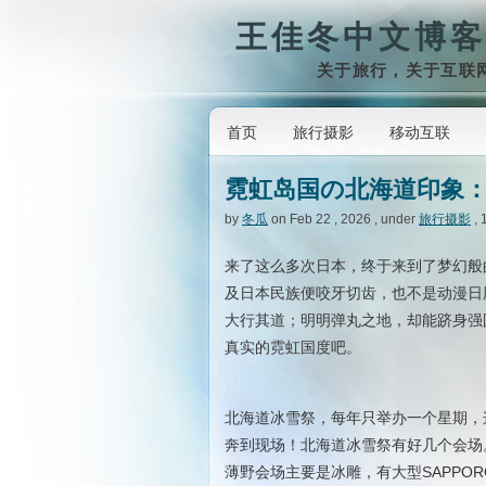
王佳冬中文博客
关于旅行，关于互联
首页
旅行摄影
移动互联
霓虹岛国の北海道印象
by
冬瓜
on Feb 22 , 2026 , under
旅行摄影
, 
来了这么多次日本，终于来到了梦幻般
及日本民族便咬牙切齿，也不是动漫日
大行其道；明明弹丸之地，却能跻身强
真实的霓虹国度吧。
北海道冰雪祭，每年只举办一个星期，
奔到现场！北海道冰雪祭有好几个会场
薄野会场主要是冰雕，有大型SAPPO