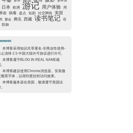
微信
微博
影评
新年快
游记
用户体验
日本
欧洲
用
美国
病毒
界面
盘点
短剧
社交网络
读书笔记
西藏
腾讯
谷
西
聚会
防御
atement
本博客采用
知识共享署名-非商业性使用-
禁止演绎 2.5 中国大陆许可协议
进行许可。
本博客遵守
BLOG IN REAL NAME
规
则。
本博客建议使用
Chrome
浏览器、安装微
软雅黑字体，以得到更好的访问效果。
本博客服务器在
美国
，敬请遵守
美国
法
律。