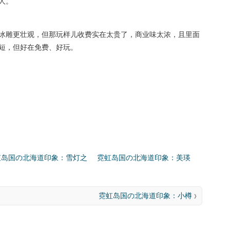
人。
冰雕更壮观，但那玩样儿收费实在太贵了，商业味太浓，且里面
短，但好在免费、好玩。
虹岛国の北海道印象：雪灯之
霓虹岛国の北海道印象：美瑛
霓虹岛国の北海道印象：小樽
》