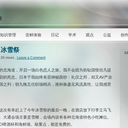
网
知识管理
尝鲜体验
日记
学术
观点
公益
创
：冰雪祭
A
139 views ,
Leave a Comment
的北海道，开启一场白色恋人之旅。我不会因为前耻国恨但凡提
剧的死忠。日本于我始终有层神秘面纱：礼仪之邦，却又AV产业
国之列；朝九晚五任职场哨兵，推杯换盏见风流真性。让我感受
这次有幸赶上了今年冰雪祭的最后一晚，在酒店放下行李立马飞
。大通会场主要是雪雕，会场内设有各种北海道特色小吃摊位。
RO啤酒杯和海鲜墙。敲重点，都是免费的。