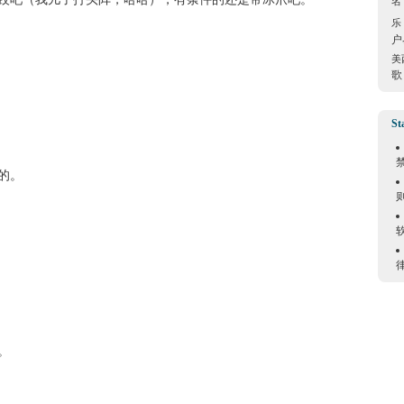
名
乐
户
美
歌
St
的。
。