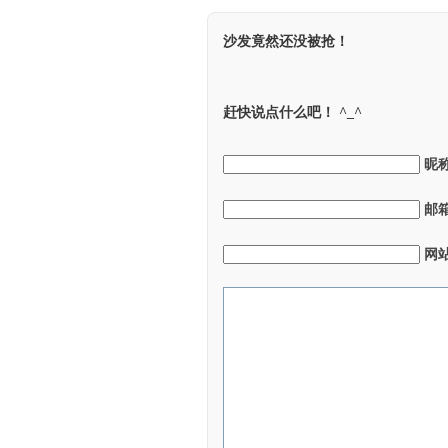
沙发竟然还没被抢！
赶快说点什么吧！ ^_^
昵
邮
网