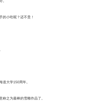
好。
乎的小吃呢？还不贵！
。
海道大学150周年。
意称之为最棒的雪雕作品了。