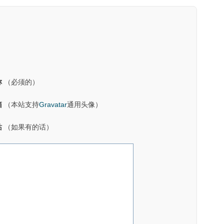
称
（必须的）
箱
（本站支持
Gravatar
通用头像）
站
（如果有的话）