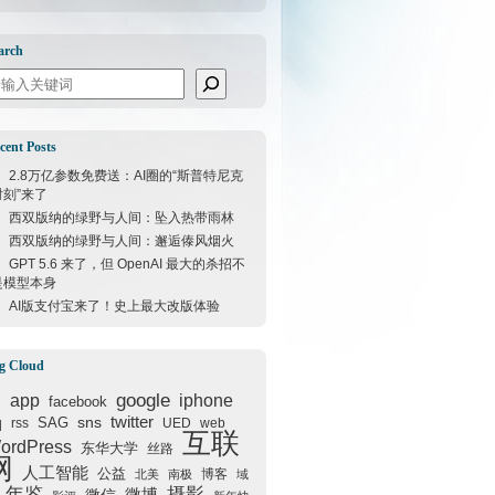
arch
arch
cent Posts
2.8万亿参数免费送：AI圈的“斯普特尼克
时刻”来了
西双版纳的绿野与人间：坠入热带雨林
西双版纳的绿野与人间：邂逅傣风烟火
GPT 5.6 来了，但 OpenAI 最大的杀招不
是模型本身
AI版支付宝来了！史上最大改版体验
g Cloud
google
I
app
iphone
facebook
q
sns
twitter
SAG
rss
UED
web
互联
ordPress
东华大学
丝路
网
人工智能
公益
博客
北美
南极
域
年鉴
摄影