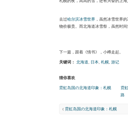
札幌的夜，高高的雪，还有兴奋的上海
去过
哈尔滨冰雪世界
，虽然冰雪世界的
物价极贵。而北海道冰雪祭，虽然时间
下一篇，跟着《情书》，小樽走起。
关键词：
北海道
,
日本
,
札幌
,
游记
猜你喜欢
霓虹岛国の北海道印象：札幌
霓
路
霓虹岛国の北海道印象：札幌
《