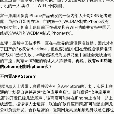
手机的一大 卖点——WIFI上网功能。
富士康集团负责iPhone产品研发的一位内部人士对CBN记者透
露，虽然9月即将在华上市的第一批WCDMA制式iPhone没有
WIFI功能，但富士康目前正在研发具有WIFI功能并支持中国无
线标准WAPI的WCDMA制式iPhone样机。
点评：虽然中国技术界一直在与世界的通讯标准较劲，因此才有
了国产的3g标准td-scdma，但也要知道中国在无线通讯标准领
域“战斗”已经失败，wifi必然将成为世界乃至中国社会无线通讯
的主流，阉割wifi功能的确让人大跌眼镜。再说，
没有wifi功能
的iphone还能叫iphone么
？
不内置APP Store？
据消息人士透露，联通并没有引入APP Store的计划，实际上联
通的计划是自建并运营“软件应用商店”。目前联通“软件应用商
店”的开发已经几近尾声，该商店可能将在iPhone上市时一起上
线运营。据该该人士透露，联通的“软件应用商店”可能是由网龙
公司负责开发并合作运营的，近期网龙高层频频现身联通总部也