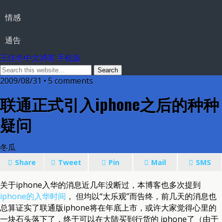
情感
通告
王佳冬中文博客 手机版
2009/08/31 • 5 comments
联通正式引入iphone之后的种种
疑问
冬瓜
Share
Tweet
Pin
Mail
SMS
关于iphone入华的消息近几年没断过，本博客也多次提到
iphone的入华时间
， 但均以“太乐观”而告终，前几天的消息也
总算证实了联通版iphone将在年底上市，或许大家觉得心里的
一块石头落下了，终于可以在大陆买到行货的 iphone了（由于