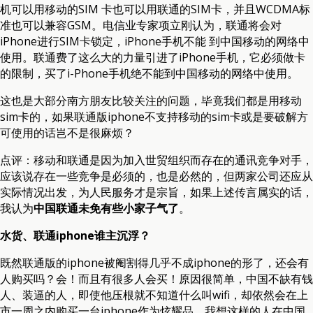
机可以用移动的SIM 卡也可以用联通的SIM卡，并且WCDMA标
准也可以兼容GSM。电信业专家项立刚认为，联通将会对
iPhone进行SIM卡锁定，iPhone手机不能 到中国移动的网络中
使用。联通费了这么大的力量引进了iPhone手机，它必须做卡
的限制，买了i-Phone手机绝不能到中国移动的网络中使用。
这也是大部分南方朋友比较关注的问题，毕竟我们都是用移动
sim卡的，如果联通版iphone不支持移动的sim卡或是要破解方
可使用的话岂不是很麻烦？
点评：移动和联通是因为加入世贸组织而存在的通讯竞争对手，
应该说存在一些竞争是必须的，也是必然的，但两家公司还应从
实际情况出发，为人民服务才是宗旨，如果上述传言属实的话，
我认为
中国联通未免有些小家子气了
。
水货、联通iphone谁主沉浮？
既然联通版的iphone被阉割得几乎不成iphone的形了，还会有
人购买吗？会！而且有很多人会买！原因很简单，中国不缺有钱
人、装逼的人，即使他压根就不知道什么叫wifi，却依然会在上
市一周之内购买一台iphone作为炫耀品，我想这样的人在中国