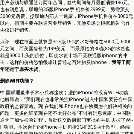
用户必须与联通签订两年合同，签约期间每月最低消费186元。
也有消息说，联通的3G版iPhone手 机售价2999元，另需预交
3000元话费。据联通内部人士透露，iPhone手机售价在3000元
以内。初期主要在联通营业厅销售，其他卖场会根据相关 合作
协议进行销售。
点评：现在市面上就算是3GS版16G的水货价格在5000元-6000
元之间，而美国售价为199美元，而最原始的3G版8G的水货也
就是3000出头的价位，即使水货市场不受联通版iphone的冲
击，这样的价格恐怕很难让普通老百姓触及iphone，
我等了两
年还是宁愿买水货
。
删除WIFI功能？
中 国联通董事长常小兵称这次引进的iPhone将没有Wi-Fi功能，
他解释说：“我们现在也非常关注iPhone进入中国和要符合中国
政府的监管策略。现 在我们和iPhone也在协商怎么解决相关的
问题，更多的细节现在还不太好公布”不过有消息透露，中国联
通为了加快检验进程，首批送交政府部门审批的手机 去掉了Wi-
Fi功能。本次合作的iPhone手机包括3G和3GS两个款型，终端
配置适合中国市场的消费习惯。但引入的这两款手机删除了苹果