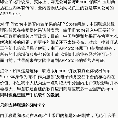
印证了此种说法。实际上，网龙公司参与iPhone的软件应用商
店在业内早有传闻，业内曾误认为网龙负责的就是苹果公司的
APP Store。
对 于iPhone中是否内置苹果的APP Store问题，中国联通总经
理陆益民在接受媒体采访时表示，由于iPhone进入中国要符合
中国政府的相关监管政策，目前，中国联通和苹果正在协商怎么
解决相关的问题，但更多的细节还不太好公布。对此，搜狐IT从
工信部电信管理局了解到，由于APP Store属于电信增值服务，
所有的电信增值服务都必须申请《增值电信业务经营许可证》，
而目前，苹果尚未在大陆申请到APP Store的经营许可证。
点评：如果这是这样，联通版iphone并没有真正体现出App
Store本身作为“软件作为服务”及电子商务交易平台的核心内在
价值。不过我个人认为这一点对绝大部分国内用户来说影响并不
会很大，毕竟联通自建的软件应用商店应该多一些国产的app，
同时也
促进国产手机软件的发展
。
只能支持联通的SIM卡？
由于联通和移动在2G标准上采用的都是GSM制式，无论什么手