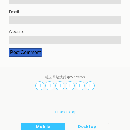
Email
Website
社交网站找我 @wintbros
Back to top
Mobile
Desktop