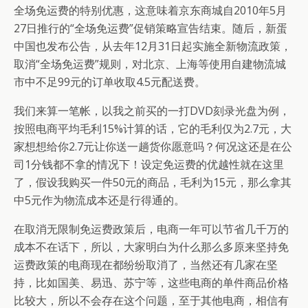
全场免运费的特别优惠，这意味着京东商城自2010年5月
27日推行的“全场免运费”促销策略宣告结束。随后，新蛋
中国也发布公告，从去年12月31日起实施全新物流政策，
取消“全场免运费”规则，对北京、上海等使用自建物流城
市中不足99元的订单收取4.5元配送费。
我们来算一笔帐，以我之前买的一打DVD刻录光盘为例，
按照电商平均毛利15%计算的话，它的毛利仅为2.7元，大
家想想给你2.7元让你送一趟货你愿意吗？何况这还是在公
司1分钱都不拿的情况下！设定免运费的优越性就在这里
了，假设我购买一件50元的商品，毛利为15元，那么拿其
中5元作为物流成本还是行得通的。
在取消无限制免运费政策后，电商一年可以节省几千万的
成本不在话下，所以，大家明白为什么那么多原来坚持免
运费政策的电商现在都纷纷取消了，当然还有几家在坚
持，比如国美、易迅、苏宁等，这些电商的单件商品价格
比较大，所以不会存在这个问题，至于其他电商，相信有