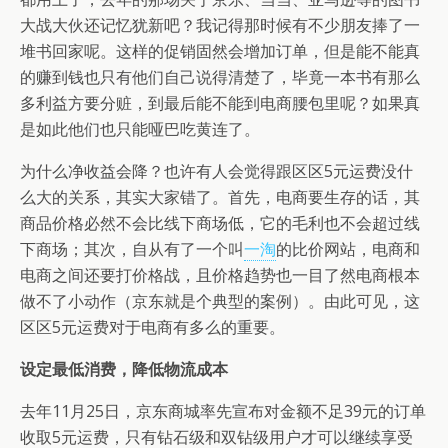
大战大伙还记忆犹新吧？我记得那时候有不少朋友捧了一
堆书回家呢。这样的促销固然会增加订单，但是能不能真
的赚到钱也只有他们自己说得清楚了，毕竟一本书有那么
多利益方要分赃，到最后能不能到电商腰包里呢？如果真
是如此他们也只能哑巴吃黄连了。
为什么净收益会降？也许有人会觉得跟区区5元运费没什
么大的关系，其实大家错了。首先，电商要生存的话，其
商品价格必然不会比线下商场低，它的毛利也不会超过线
下商场；其次，自从有了一个叫
一淘
的比价网站，电商和
电商之间还要打价格战，且价格趋势也一目了然电商根本
做不了小动作（京东就是个典型的案例）。由此可见，这
区区5元运费对于电商有多么的重要。
设定最低消费，降低物流成本
去年11月25日，京东商城率先宣布对金额不足39元的订单
收取5元运费，只有钻石级和双钻级用户才可以继续享受