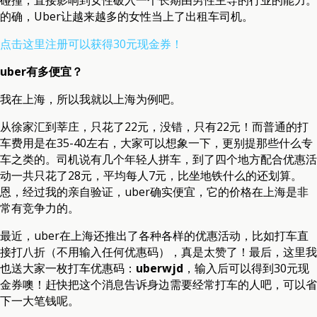
碰撞，直接影响到女性破入一个长期由男性主导的行业的能力。
的确，Uber让越来越多的女性当上了出租车司机。
点击这里注册可以获得30元现金券！
uber有多便宜？
我在上海，所以我就以上海为例吧。
从徐家汇到莘庄，只花了22元，没错，只有22元！而普通的打
车费用是在35-40左右，大家可以想象一下，更别提那些什么专
车之类的。司机说有几个年轻人拼车，到了四个地方配合优惠活
动一共只花了28元，平均每人7元，比坐地铁什么的还划算。
恩，经过我的亲自验证，uber确实便宜，它的价格在上海是非
常有竞争力的。
最近，uber在上海还推出了各种各样的优惠活动，比如打车直
接打八折（不用输入任何优惠码），真是太赞了！最后，这里我
也送大家一枚打车优惠码：
uberwjd
，输入后可以得到30元现
金券噢！赶快把这个消息告诉身边需要经常打车的人吧，可以省
下一大笔钱呢。