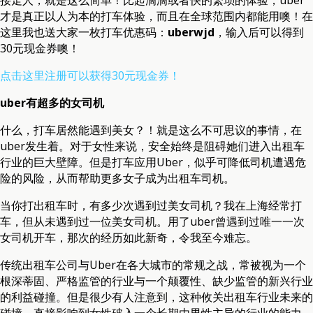
接走人，就是这么简单！比起滴滴或者快的繁琐的体验，uber
才是真正以人为本的打车体验，而且在全球范围内都能用噢！在
这里我也送大家一枚打车优惠码：
uberwjd
，输入后可以得到
30元现金券噢！
点击这里注册可以获得30元现金券！
uber有超多的女司机
什么，打车居然能遇到美女？！就是这么不可思议的事情，在
uber发生着。对于女性来说，安全始终是阻碍她们进入出租车
行业的巨大壁障。但是打车应用Uber，似乎可降低司机遭遇危
险的风险，从而帮助更多女子成为出租车司机。
当你打出租车时，有多少次遇到过美女司机？我在上海经常打
车，但从未遇到过一位美女司机。用了uber曾遇到过唯一一次
女司机开车，那次的经历如此新奇，令我至今难忘。
传统出租车公司与Uber在各大城市的常规之战，常被视为一个
根深蒂固、严格监管的行业与一个颠覆性、缺少监管的新兴行业
的利益碰撞。但是很少有人注意到，这种攸关出租车行业未来的