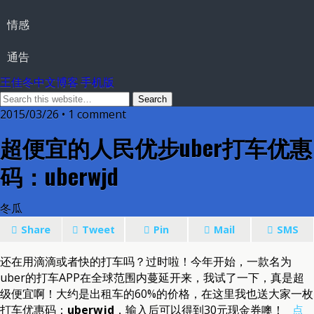
情感
通告
王佳冬中文博客 手机版
2015/03/26 • 1 comment
超便宜的人民优步uber打车优惠
码：uberwjd
冬瓜
Share
Tweet
Pin
Mail
SMS
还在用滴滴或者快的打车吗？过时啦！今年开始，一款名为
uber的打车APP在全球范围内蔓延开来，我试了一下，真是超
级便宜啊！大约是出租车的60%的价格，在这里我也送大家一枚
打车优惠码：
uberwjd
，输入后可以得到30元现金券噢！
点