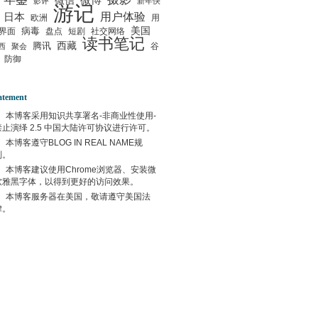
微信
微博
影评
新年快
游记
用户体验
日本
欧洲
用
美国
病毒
界面
盘点
短剧
社交网络
读书笔记
西藏
腾讯
谷
西
聚会
防御
atement
本博客采用
知识共享署名-非商业性使用-
禁止演绎 2.5 中国大陆许可协议
进行许可。
本博客遵守
BLOG IN REAL NAME
规
则。
本博客建议使用
Chrome
浏览器、安装微
软雅黑字体，以得到更好的访问效果。
本博客服务器在
美国
，敬请遵守
美国
法
律。