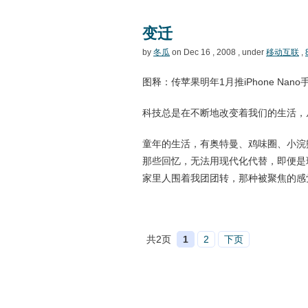
变迁
by
冬瓜
on Dec 16 , 2008 , under
移动互联
,
图释：传苹果明年1月推iPhone Nano
科技总是在不断地改变着我们的生活，
童年的生活，有奥特曼、鸡味圈、小浣
那些回忆，无法用现代化代替，即便是
家里人围着我团团转，那种被聚焦的感
共2页
1
2
下页