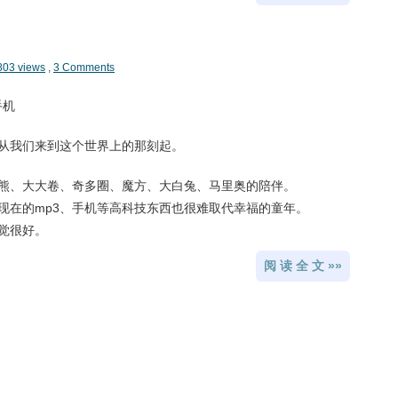
803 views
,
3 Comments
手机
从我们来到这个世界上的那刻起。
熊、大大卷、奇多圈、魔方、大白兔、马里奥的陪伴。
现在的mp3、手机等高科技东西也很难取代幸福的童年。
觉很好。
阅 读 全 文 »»