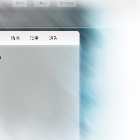
Index
About
Archives
作
情感
琐事
通告
D