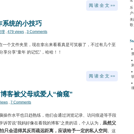
名
阅 读 全 文 »»
乐
户
美
操作系统的小技巧
歌
管理
,
479 views
,
3 Comments
St
，放在一个文件夹里，现在拿出来看看真是可笑极了，不过有几个至
享分享“童年 的记忆”，哈哈！！
阅 读 全 文 »»
博客被父母或爱人“偷窥”
views
,
7 Comments
脑操作水平也日趋熟练，他们会通过浏览记录、访问痕迹等手段
虽然父
学诉苦说“我妈好像在看我的博客”之类的话，个人认为，
怕只会适得其反而疏远距离，应该给予一定的私人空间
。这