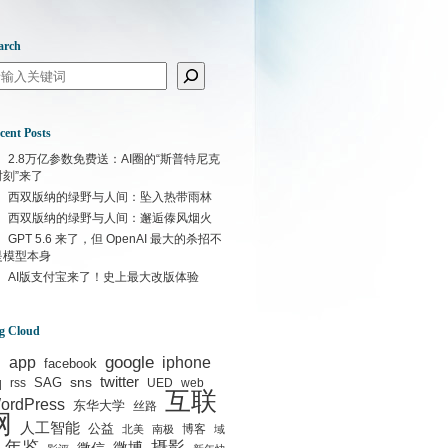
arch
arch
cent Posts
2.8万亿参数免费送：AI圈的“斯普特尼克
时刻”来了
西双版纳的绿野与人间：坠入热带雨林
西双版纳的绿野与人间：邂逅傣风烟火
GPT 5.6 来了，但 OpenAI 最大的杀招不
是模型本身
AI版支付宝来了！史上最大改版体验
g Cloud
google
I
app
iphone
facebook
q
sns
twitter
SAG
rss
UED
web
互联
ordPress
东华大学
丝路
网
人工智能
公益
博客
北美
南极
域
年鉴
摄影