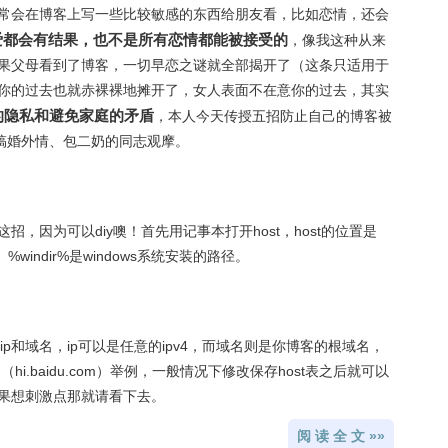
常会在博客上写一些比较敏感的东西给朋友看，比如恋情，还会
爱都会有结果，也不是所有恋情都能被接受的
，像我这种从来
果父母看到了博客，一切早恋之谜就全部揭开了（这条只适用于
你的过去也就赤裸裸地摊开了，女人表面不在意你的过去，其实
的隐私和避免家庭的矛盾
，本人今天传授五招防止自己的博客被
合搞婚外情、包二奶的同志观摩。
，因为可以diy噢！首先用记事本打开host，host的位置是
\host， %windir%是windows系统安装的路径。
ip和域名，ip可以是任意的ipv4，而域名则是你博客的根域名，
i.baidu.com）举例，一般情况下修改保存host表之后就可以
果想刺激点那就请看下去。
阅 读 全 文 »»