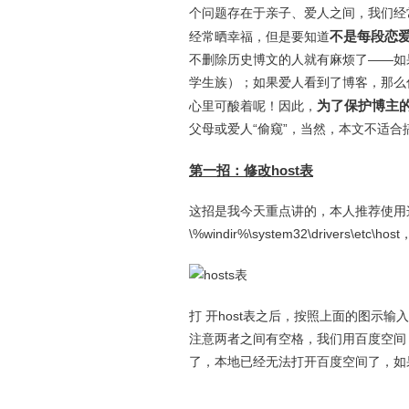
个问题存在于亲子、爱人之间，我们经
不是每段恋
经常晒幸福，但是要知道
不删除历史博文的人就有麻烦了——如
学生族）；如果爱人看到了博客，那么
为了保护博主
心里可酸着呢！因此，
父母或爱人“偷窥”，当然，本文不适
第一招：修改host表
这招是我今天重点讲的，本人推荐使用这招
\%windir%\system32\drivers\etc
打 开host表之后，按照上面的图示输入
注意两者之间有空格，我们用百度空间 （h
了，本地已经无法打开百度空间了，如