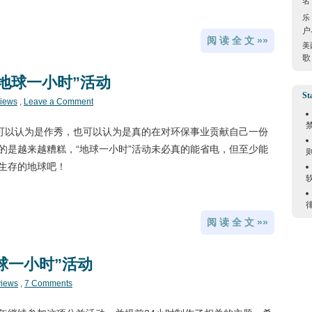
名
乐
户
阅 读 全 文 »»
美
歌
“地球一小时”活动
St
views
,
Leave a Comment
，可以认为是作秀，也可以认为是真的在对环保事业贡献自己一份
的是越来越糟糕，“地球一小时”活动未必真的能省电，但至少能
生存的地球吧！
阅 读 全 文 »»
球一小时”活动
views
,
7 Comments