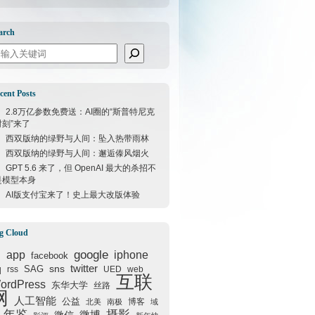
arch
arch
cent Posts
2.8万亿参数免费送：AI圈的“斯普特尼克
时刻”来了
西双版纳的绿野与人间：坠入热带雨林
西双版纳的绿野与人间：邂逅傣风烟火
GPT 5.6 来了，但 OpenAI 最大的杀招不
是模型本身
AI版支付宝来了！史上最大改版体验
g Cloud
google
I
app
iphone
facebook
q
sns
twitter
SAG
rss
UED
web
互联
ordPress
东华大学
丝路
网
人工智能
公益
博客
北美
南极
域
年鉴
摄影