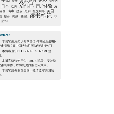
微信
微博
影评
新年快
游记
用户体验
日本
欧洲
用
美国
病毒
界面
盘点
短剧
社交网络
读书笔记
西藏
腾讯
谷
西
聚会
防御
atement
本博客采用
知识共享署名-非商业性使用-
禁止演绎 2.5 中国大陆许可协议
进行许可。
本博客遵守
BLOG IN REAL NAME
规
则。
本博客建议使用
Chrome
浏览器、安装微
软雅黑字体，以得到更好的访问效果。
本博客服务器在
美国
，敬请遵守
美国
法
律。