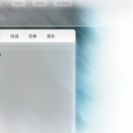
Index
About
Archives
作
情感
琐事
通告
D