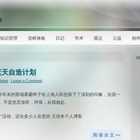
网
知识管理
尝鲜体验
日记
学术
观点
公益
创
A
：蓝天自造计划
views
,
Leave a Comment
去年年末的那场雾霾终于给上海人民也留下了深刻的印象，全国一
。不是危言耸听，环保，从我做起。
阅 读 全 文 »»