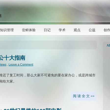
网
知识管理
尝鲜体验
日记
学术
观点
公益
创
A
办公十大指南
views
,
Leave a Comment
推迟了复工时间，那么大家不可避免的要在家办公，或是跨城市
南给大家。
阅 读 全 文 »»