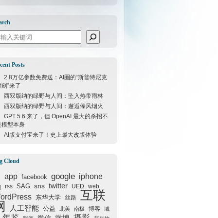
arch
arch
cent Posts
2.8万亿参数免费送：AI圈的“斯普特尼克
时刻”来了
西双版纳的绿野与人间：坠入热带雨林
西双版纳的绿野与人间：邂逅傣风烟火
GPT 5.6 来了，但 OpenAI 最大的杀招不
是模型本身
AI版支付宝来了！史上最大改版体验
g Cloud
google
I
app
iphone
facebook
q
sns
twitter
SAG
rss
UED
web
互联
ordPress
东华大学
丝路
网
人工智能
公益
博客
北美
南极
域
年鉴
摄影