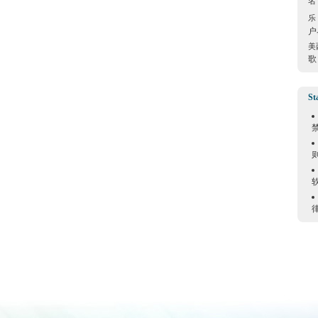
名
乐
户
美
歌
St