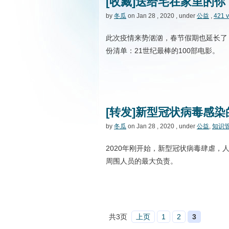
[收藏]送给宅在家里的你
by
冬瓜
on Jan 28 , 2020 , under
公益
,
421 
此次疫情来势汹汹，春节假期也延长了
份清单：21世纪最棒的100部电影。
[转发]新型冠状病毒感
by
冬瓜
on Jan 28 , 2020 , under
公益
,
知识
2020年刚开始，新型冠状病毒肆虐
周围人员的最大负责。
共3页
上页
1
2
3