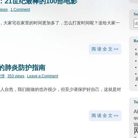
：21世纪最棒的100部电影
views
,
1 Comment
Se
Se
，大家宅在家里的时间更加多了，怎么打发时间呢？送给大家一
Re
阅 读 全 文 »»
染的肺炎防护指南
管理
,
353 views
,
Leave a Comment
，人人自危，我们能做的也许很少，但至少请保护好自己，这就是对
Ta
A
阅 读 全 文 »»
q
W