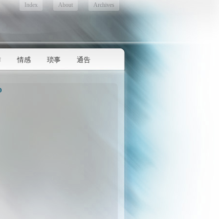
Index
About
Archives
作
情感
琐事
通告
D