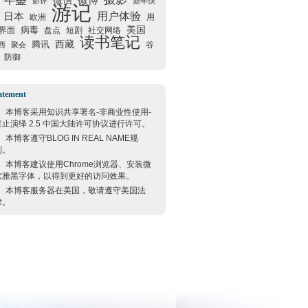
微信
微博
影评
新年快
游记
用户体验
日本
欧洲
用
美国
病毒
界面
盘点
短剧
社交网络
读书笔记
西藏
腾讯
谷
西
聚会
防御
atement
本博客采用
知识共享署名-非商业性使用-
禁止演绎 2.5 中国大陆许可协议
进行许可。
本博客遵守
BLOG IN REAL NAME
规
则。
本博客建议使用
Chrome
浏览器、安装微
软雅黑字体，以得到更好的访问效果。
本博客服务器在
美国
，敬请遵守
美国
法
律。