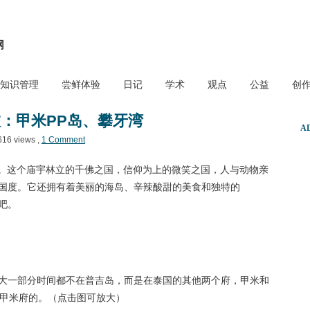
网
知识管理
尝鲜体验
日记
学术
观点
公益
创
：甲米PP岛、攀牙湾
A
616 views ,
1 Comment
d泰国。这个庙宇林立的千佛之国，信仰为上的微笑之国，人与动物亲
国度。它还拥有着美丽的海岛、辛辣酸甜的美食和独特的
下吧。
大一部分时间都不在普吉岛，而是在泰国的其他两个府，甲米和
是甲米府的。（点击图可放大）