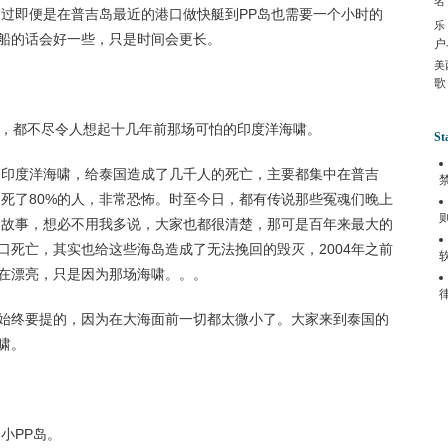
名
不过即便是在普吉岛最近的港口做快艇到PP岛也需要一个小时的
乐
船的话会好一些，只是时间会更长。
户
美
歌
湾，都不尽令人想起十几年前那场可怕的印度洋海啸。
St
成的印度洋海啸，给泰国造成了几千人的死亡，主要都集中在普吉
是死了80%的人，非常恐怖。时至今日，都有传说那些冤魂们晚上
的故事，想必不用我多说，大家也都很清楚，那可是百年来最大的
口死亡，其实也给这些海岛造成了无法挽回的毁灭，2004年之前
在漂亮，只是因为那场海啸。。。
始终要提的，因为在大海面前一切都太微小了。大家来到泰国的
啸。
小PP岛。