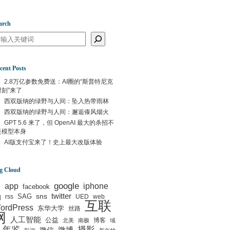
arch
arch
cent Posts
2.8万亿参数免费送：AI圈的“斯普特尼克
时刻”来了
西双版纳的绿野与人间：坠入热带雨林
西双版纳的绿野与人间：邂逅傣风烟火
GPT 5.6 来了，但 OpenAI 最大的杀招不
是模型本身
AI版支付宝来了！史上最大改版体验
g Cloud
google
I
app
iphone
facebook
q
sns
twitter
SAG
rss
UED
web
互联
ordPress
东华大学
丝路
网
人工智能
公益
博客
北美
南极
域
年鉴
摄影