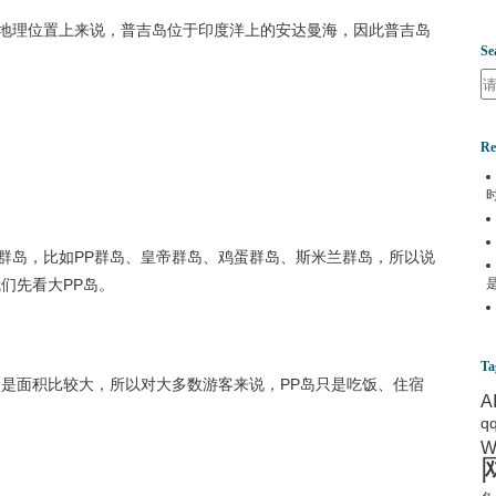
地理位置上来说，普吉岛位于印度洋上的安达曼海，因此普吉岛
Se
Se
Re
群岛，比如PP群岛、皇帝群岛、鸡蛋群岛、斯米兰群岛，所以说
们先看大PP岛。
Ta
只是面积比较大，所以对大多数游客来说，PP岛只是吃饭、住宿
A
q
W