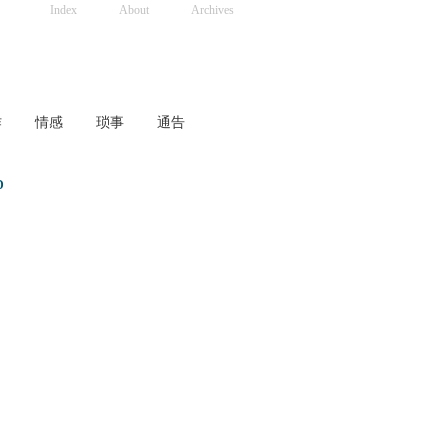
Index
About
Archives
作
情感
琐事
通告
D