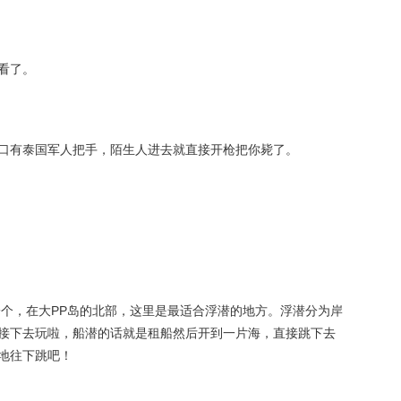
看了。
口有泰国军人把手，陌生人进去就直接开枪把你毙了。
一个，在大PP岛的北部，这里是最适合浮潜的地方。浮潜分为岸
接下去玩啦，船潜的话就是租船然后开到一片海，直接跳下去
地往下跳吧！