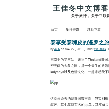
王佳冬中文博客
关于旅行，关于互联
首页
旅行摄影
移动互联
泰享受泰嗨皮的暹罗之旅
by
冬瓜
on Nov 27 , 2015 , under
旅行摄影
, 
东南亚的第三站，来到了Thailan
密无间的大象之国，是一个天生的旅游
ladyboys以及色情文化，一起来感受
这次虽说去的是泰国普吉岛，但实则很
攀牙。其中赫赫有名的pp岛，其实就