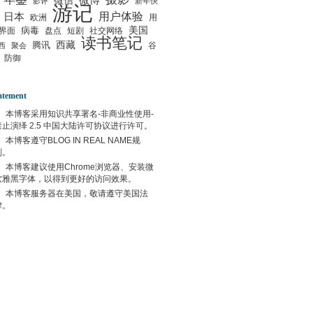
微信
微博
影评
新年快
游记
用户体验
日本
欧洲
用
美国
病毒
界面
盘点
短剧
社交网络
读书笔记
西藏
腾讯
谷
西
聚会
防御
atement
本博客采用
知识共享署名-非商业性使用-
禁止演绎 2.5 中国大陆许可协议
进行许可。
本博客遵守
BLOG IN REAL NAME
规
则。
本博客建议使用
Chrome
浏览器、安装微
软雅黑字体，以得到更好的访问效果。
本博客服务器在
美国
，敬请遵守
美国
法
律。