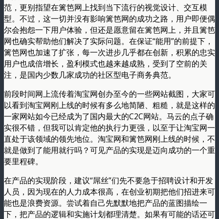
范，更别指望在篱笆网上找到当下流行的视觉设计、交互模
型。不过，这一切并没有影响篱笆网的成功之路，用户即便偶
尔会抱怨一下用户体验，但还是愿意留在篱笆网上，并且篱笆
网也确实帮助他们解决了实际问题。在保证“能用”的前提下，
篱笆网也加速了扩张，每一次进步几乎都在创新，积累的忠实
用户也成倍增长，盈利模式也越来越成熟，受到了空前的关
注，是国内少数几家成功的社区型电子商务典范。
前段时间网上流传着淘宝网创办至今的一些网站截图，大家可
以看到淘宝网刚上线的时候有多么地简陋、粗糙，就是这样的
一家网站如今已经成为了国内最大的C2C网站。马云的点子确
实很不错，但我可以肯定他的执行力更强，以至于让淘宝网一
直处于该领域的领先地位。淘宝网和篱笆网刚上线的时候，不
就是做到了能用就行吗？可见产品的实现是迈向成功的一个重
要里程碑。
在产品的实现阶段，建议“屌丝”们先不要急于招聘设计和开发
人员，因为现在的人力成本很高，在创业初期把他们招进来可
能也是浪费资源。尝试着自己先默默地把产品的蓝图描绘一
下，把产品的逻辑和实施计划都理清楚。如果有可能的话还可