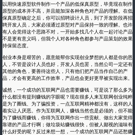
以用快速原型软件制作一个产品的低保真原型，毕竟现在制作
原型的成本并不高，并且能加深各种角色对产品的理解。在低
保真原型确定之后，你可以招聘设计人员，到了开发阶段再招
聘开发人员，大家必须通过原型对产品保持一致的理解。也许
有人会觉得这个思路不对，一开始多找几个人在一起讨论产品
不是更有意义吗，但我个人对各种角色都参与产品策划的效果
持保留态度。
创业本身是艰苦的，愿意能帮你实现创业梦想的人都是你的恩
人，不管是设计人员也好，开发人员也罢，当然公司一定还有
其他的角色，要善待这些人，只有他们把产品当作自己的产
品，才会有更高的工作效率，产品也会更好更早被实现出来。
诚然，一个成功的互联网产品也需要赚钱，可是说了那么多为
什么都没有提到赚钱的字眼呢？现在很多人来互联网创业纯粹
是为了圈钱、为了骗投资，一点互联网精神都没有，这样的人
着实让人厌恶。作为互联网人，赚钱当然也是必须的，但不能
为了赚钱而赚钱，你得为互联网作出一些贡献、做出大家觉得
靠谱的产品才行啊；做垃圾站赚钱很快，但被人鄙视的滋味有
什么好受的呢？反过来想一想，一个成功的互联网产品还愁赚