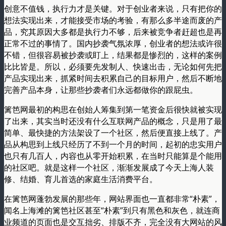
创意不值钱，执行力才是关键。对于创业者来说，只有把你的
想法实现出来，才能接受市场的考验，有那么多半途而废的产
品，究其原因大多都是执行力不够，后来被竞争者赶超也是再
正常不过的事情了。国内抄袭气氛浓厚，创业者的想法或许很
不错，但很容易被抄袭或盯上，结果都是惨烈的，这样的案例
比比皆是。所以，必须要先发制人、快速出击，无论如何先把
产品实现出来，抓紧时间去积累自己的目标用户，然后不断地
完善产品本身，让那些抄袭者们永远都做你的跟屁虫。
篱笆网最初的构思在创始人筹集到第一笔资金后很快就被实现
了出来，其实当时还没有什么互联网产品的概念，只是用了最
简单、最快捷的方法架设了一个社区，然后便直接上线了。产
品从构思到上线只经历了不到一个月的时间，起初的忠实用户
也只有几百人，内容也从零开始积累，在当时只能算是个能用
的社区吧。就是这样一个社区，渐渐发展成了今天上海人装
修、结婚、育儿首选的家庭生活消费平台。
在篱笆网蓬勃发展的那些年，网站界面也一直都非常“朴素”，
闻名上海滩的篱笆社区甚至“朴素”到只有黑色和灰色，就连商
业频道的页面也是交互拙劣、排版不齐，完全没有大网站的风