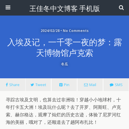
王佳冬中文博客 手机版
2024/02/28 • No Comments
入埃及记，一千零一夜的梦：露
天博物馆卢克索
冬瓜
Share
Tweet
Pin
Mail
SMS
寻踪古埃及文明，也算去过非洲啦！穿越小小地球村，十
年打卡五大洲！埃及玩什么呢？去了开罗、阿斯旺、卢克
索、赫尔格达，观摩了灿烂的历史古迹，体验了尼罗河红
海的美丽，哦对了，还顺道去了趟阿布扎比！