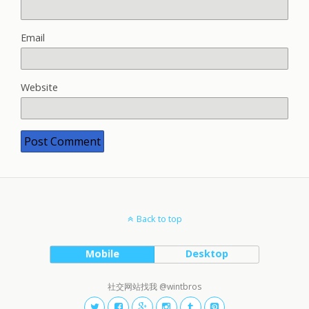
Email
Website
Back to top
Mobile
Desktop
社交网站找我 @wintbros