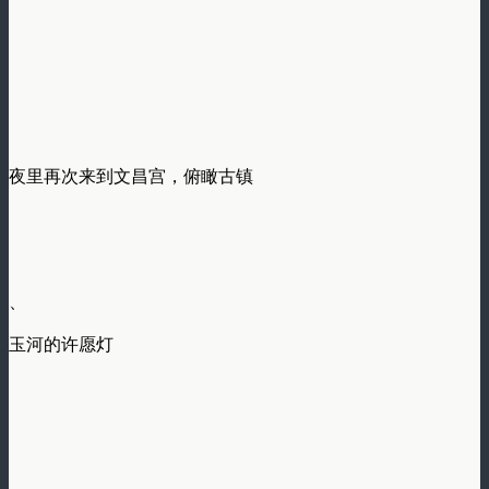
夜里再次来到文昌宫，俯瞰古镇
、
玉河的许愿灯