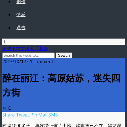
创作
情感
通告
王佳冬中文博客 手机版
2013/10/17 • 1 comment
醉在丽江：高原姑苏，迷失四
方街
冬瓜
Share
Tweet
Pin
Mail
SMS
时隔1000多天，再次踏上这片土地，嘀嗒声已不在，黑龙潭