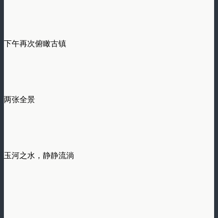
下午再次俯瞰古镇
两张全景
玉河之水，静静流淌