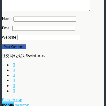
Name
Email
Website
社交网站找我 @wintbros
Back to top
mobile
desktop