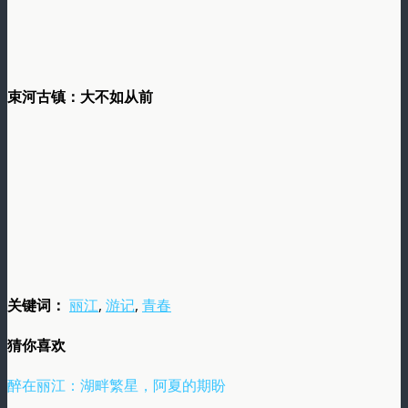
束河古镇：大不如从前
关键词：
丽江
,
游记
,
青春
猜你喜欢
醉在丽江：湖畔繁星，阿夏的期盼