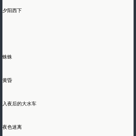
夕阳西下
蛛蛛
黄昏
入夜后的大水车
夜色迷离