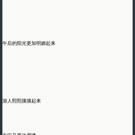
午后的阳光更加明媚起来
游人熙熙攘攘起来