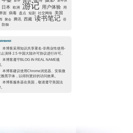
微信
微博
影评
新年快
游记
用户体验
日本
欧洲
用
美国
病毒
界面
盘点
短剧
社交网络
读书笔记
西藏
腾讯
谷
西
聚会
防御
atement
本博客采用
知识共享署名-非商业性使用-
禁止演绎 2.5 中国大陆许可协议
进行许可。
本博客遵守
BLOG IN REAL NAME
规
则。
本博客建议使用
Chrome
浏览器、安装微
软雅黑字体，以得到更好的访问效果。
本博客服务器在
美国
，敬请遵守
美国
法
律。