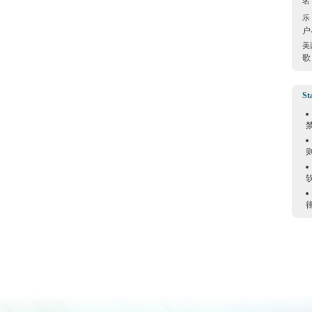
名
乐
户
美
歌
St