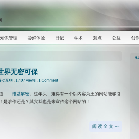
网
知识管理
尝鲜体验
日记
学术
观点
公益
创
A
：让世界无密可保
移动互联
,
1,407 views
,
1 Comment
道——
维基解密
。这年头，难得有一个以内容为王的网站能够引
！是炒作还是？其实我也是来宣传这个网站的！
阅 读 全 文 »»