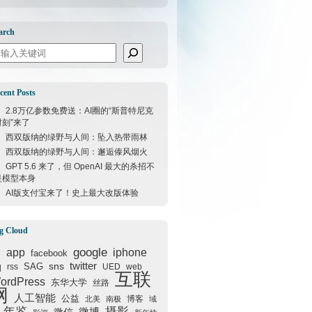
arch
arch
cent Posts
2.8万亿参数免费送：AI圈的“斯普特尼克
时刻”来了
西双版纳的绿野与人间：坠入热带雨林
西双版纳的绿野与人间：邂逅傣风烟火
GPT 5.6 来了，但 OpenAI 最大的杀招不
是模型本身
AI版支付宝来了！史上最大改版体验
g Cloud
google
I
app
iphone
facebook
q
sns
twitter
SAG
rss
UED
web
互联
ordPress
东华大学
丝路
网
人工智能
公益
博客
北美
南极
域
年鉴
摄影