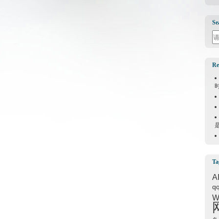
Se
Se
Re
Ta
A
q
W