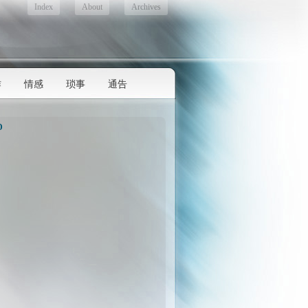
Index
About
Archives
作
情感
琐事
通告
D