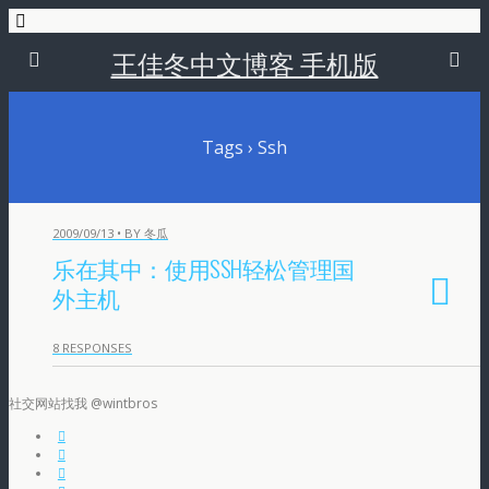
王佳冬中文博客 手机版
Tags › Ssh
2009/09/13 • BY 冬瓜
乐在其中：使用SSH轻松管理国
外主机
8 RESPONSES
社交网站找我 @wintbros