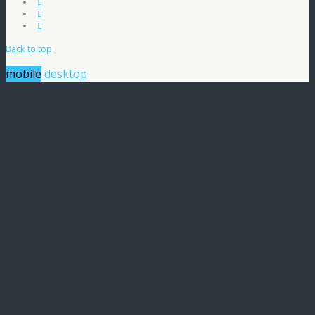
Back to top
mobile
desktop