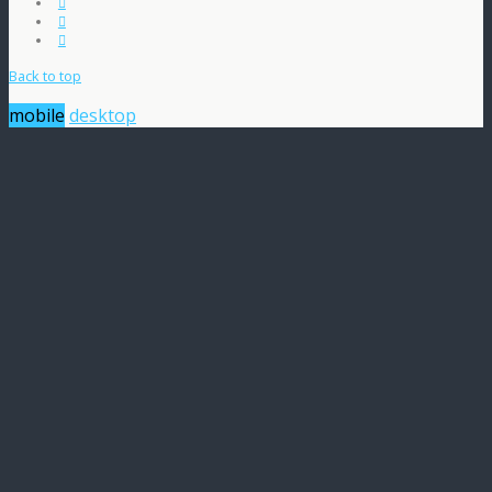
Back to top
mobile
desktop