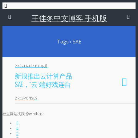
王佳冬中文博客 手机版
Tags › SAE
2009/11/12 • BY 冬瓜
新浪推出云计算产品
SAE，“云”端好戏连台
2 RESPONSES
社交网站找我 @wintbros