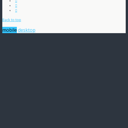
Back to top
mobile
desktop