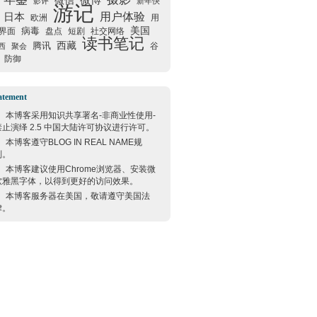
微信
微博
影评
新年快
游记
用户体验
日本
欧洲
用
美国
病毒
界面
盘点
短剧
社交网络
读书笔记
西藏
腾讯
谷
西
聚会
防御
atement
本博客采用
知识共享署名-非商业性使用-
禁止演绎 2.5 中国大陆许可协议
进行许可。
本博客遵守
BLOG IN REAL NAME
规
则。
本博客建议使用
Chrome
浏览器、安装微
软雅黑字体，以得到更好的访问效果。
本博客服务器在
美国
，敬请遵守
美国
法
律。