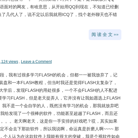
无语面对的网友，有啥意思，从开始用QQ到现在，不知道已经删
换了几代人了，说不定以后我就用ICQ了，找个老外聊天也不错
阅 读 全 文 »»
,124 views
,
Leave a Comment
阶段，我有过很多学习FLASH的机会，但都一一被我放弃了，记
安装盘和一本FLASH教程，但当时我还是觉得FLASH太复杂了，
学后，发现FLASH的用处很多，一个不会FLASH的人不配进
学习FLASH，但是老天捉弄人，它并没有让我如愿选上FLASH
”。我不是一个会自学的人，既然没有学习的机会，那我就放弃吧
让我给发现了一个很棒的软件，功能甚至超越了FLASH，而且还
。。。。老天啊老天，这是你一手安排的好戏吧？哎，其实如果
肯定不会去下那款软件，所以我说啊，命运真是折磨人啊~~~~ 那
，个人认为在这款软件上我能有很大的突破，我是个视软件如命