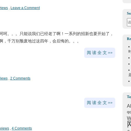
views
,
Leave a Comment
Se
Se
呵呵。。。只能说我们已经老了啊！一系列的招新也要开始了，
Re
啊，千万别颓废地过这四年，会后悔的。。。
阅 读 全 文 »»
views
,
2 Comments
Ta
阅 读 全 文 »»
A
q
W
 views
,
4 Comments