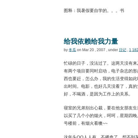
图释：我暑假要自学的。。。书
给我依赖给我力量
by
冬瓜
on Mar 20 , 2007 , under
日记
,
1,18
忙碌的日子，没法过了。这两天没有来
有两个项目要同时启动，电子杂志的形
西也要赶，怎么办，我的生活变得如此
出时间。电影，也好几天没看了，真的
好，不喝酒，是因为工作上的关系。
寝室的兄弟别出心裁，要在他女朋友生
以买了几个小的烟火，呵呵，星期四晚上
号楼前，有烟火看噢~~
这年头QQ人人有，不稀奇了，想不到某