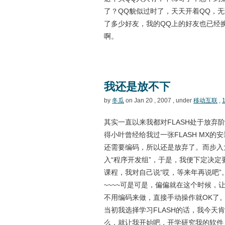
了？QQ貌似过时了，天天开着QQ，
了多少好友，我的QQ上的好友也已经
啊。
我还是放不下
by
冬瓜
on Jan 20 , 2007 , under
移动互联
,
1
其实一直以来我都对FLASH处于放弃
得小叶曾经给我过一张FLASH MX的
还需要编码，所以还是放弃了。而步入大
入“程序开发组”，于是，我便下定决定要
课程，我对自己说“哎，等来年再说吧
~~~~可是可是，偏偏就在这个时候，
不用编码来做，直接手动操作就OK了
当初我选择学习FLASH的话，我今天
么，就让我开始吧，开学研究我的软件