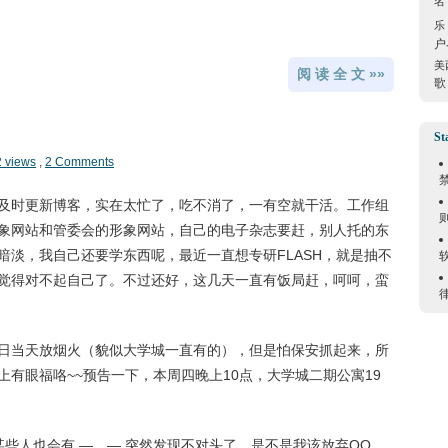
名
乐
户
美
阅 读 全 文 »»
歌
St
2 views
,
2 Comments
及时更新博客，实在太忙了，吃不消了，一有空就干活。工作组
象网站和管委会的形象网站，自己的电子杂志要赶，别人托的东
暗淡，我自己还要学东西呢，最近一直想专研FLASH，就是抽不
觉得对不起自己了。不过还好，这几天一直有饭局赶，呵呵，蛮
日当天放烟火（貌似大学城一直有的），但是怕保安抓起来，所
有眼福咯~~预告一下，本周四晚上10点，大学城二期公寓19
些人也会有 —。— 突然发现不对头了，是不是我该放弃QQ