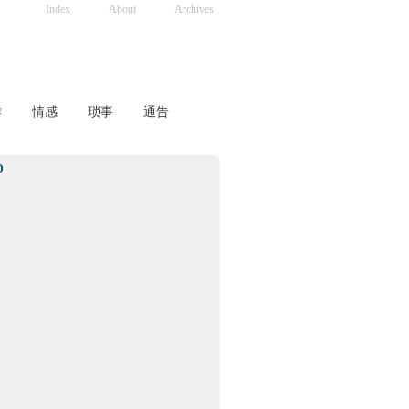
Index
About
Archives
作
情感
琐事
通告
D