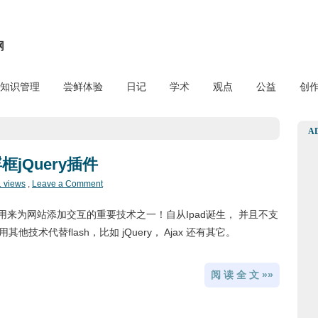
网
知识管理
尝鲜体验
日记
学术
观点
公益
创
A
jQuery插件
1 views
,
Leave a Comment
计师用来为网站添加交互的重要技术之一！自从Ipad诞生， 并且不支
使用其他技术代替flash，比如 jQuery， Ajax 还有其它。
阅 读 全 文 »»