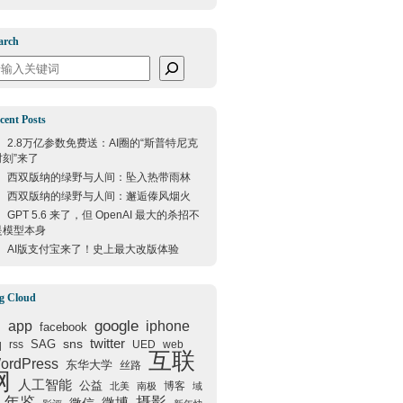
arch
arch
cent Posts
2.8万亿参数免费送：AI圈的“斯普特尼克
时刻”来了
西双版纳的绿野与人间：坠入热带雨林
西双版纳的绿野与人间：邂逅傣风烟火
GPT 5.6 来了，但 OpenAI 最大的杀招不
是模型本身
AI版支付宝来了！史上最大改版体验
g Cloud
google
I
app
iphone
facebook
q
sns
twitter
SAG
rss
UED
web
互联
ordPress
东华大学
丝路
网
人工智能
公益
博客
北美
南极
域
年鉴
摄影