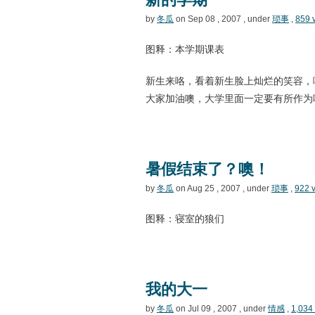
by
冬瓜
on Sep 08 , 2007 , under
琐事
,
859 
图释：本学期课表
新生来咯，看着新生脸上灿烂的笑容，
大家加油噢，大学里面一定要有所作为
暑假结束了？噢！
by
冬瓜
on Aug 25 , 2007 , under
琐事
,
922 
图释：寝室的狼们
我的大一
by
冬瓜
on Jul 09 , 2007 , under
情感
,
1,034