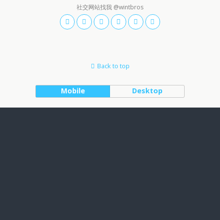
社交网站找我 @wintbros
Back to top
Mobile
Desktop