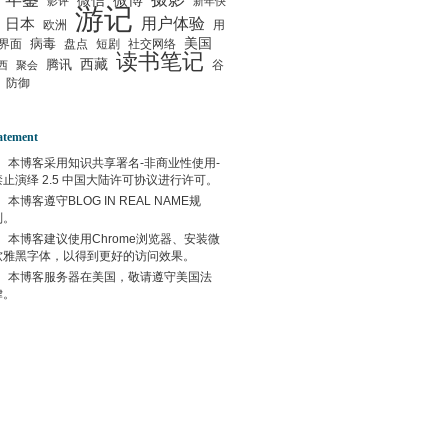
微信
微博
影评
新年快
游记
用户体验
日本
欧洲
用
美国
病毒
界面
盘点
短剧
社交网络
读书笔记
西藏
腾讯
谷
西
聚会
防御
atement
本博客采用
知识共享署名-非商业性使用-
禁止演绎 2.5 中国大陆许可协议
进行许可。
本博客遵守
BLOG IN REAL NAME
规
则。
本博客建议使用
Chrome
浏览器、安装微
软雅黑字体，以得到更好的访问效果。
本博客服务器在
美国
，敬请遵守
美国
法
律。