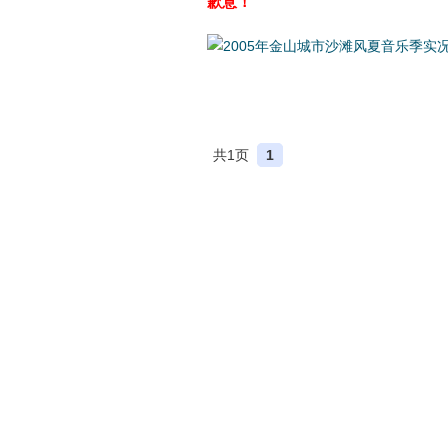
歉意！
共1页
1