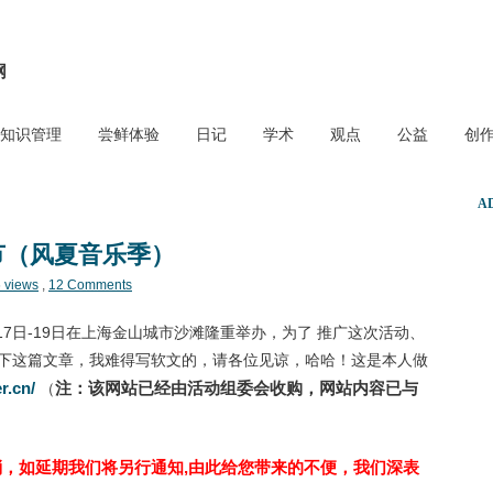
网
知识管理
尝鲜体验
日记
学术
观点
公益
创
A
节（风夏音乐季）
 views
,
12 Comments
17日-19日在上海金山城市沙滩隆重举办，为了 推广这次活动、
下这篇文章，我难得写软文的，请各位见谅，哈哈！这是本人做
r.cn/
注：该网站已经由活动组委会收购，网站内容已与
（
取消，如延期我们将另行通知,由此给您带来的不便，我们深表