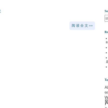
Se
Se
阅 读 全 文 »»
Re
Ta
A
q
W