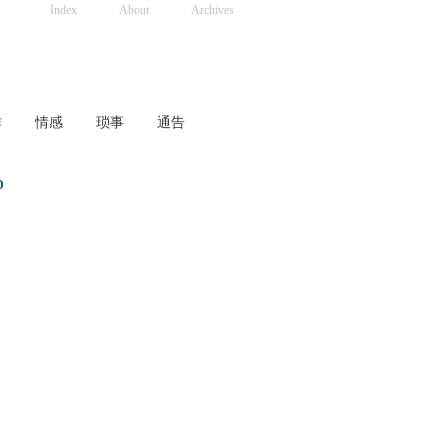
Index
About
Archives
作
情感
琐事
通告
D