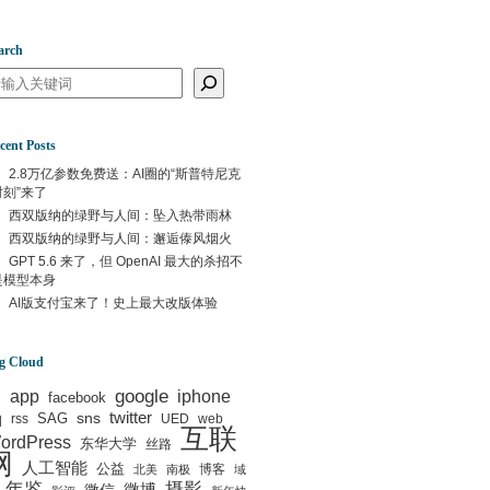
arch
arch
cent Posts
2.8万亿参数免费送：AI圈的“斯普特尼克
时刻”来了
西双版纳的绿野与人间：坠入热带雨林
西双版纳的绿野与人间：邂逅傣风烟火
GPT 5.6 来了，但 OpenAI 最大的杀招不
是模型本身
AI版支付宝来了！史上最大改版体验
g Cloud
google
I
app
iphone
facebook
q
sns
twitter
SAG
rss
UED
web
互联
ordPress
东华大学
丝路
网
人工智能
公益
博客
北美
南极
域
年鉴
摄影