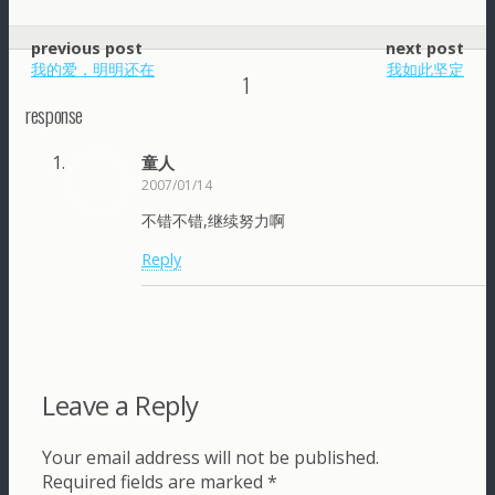
previous post
next post
我的爱，明明还在
我如此坚定
1
response
童人
2007/01/14
不错不错,继续努力啊
Reply
Leave a Reply
Your email address will not be published.
Required fields are marked
*