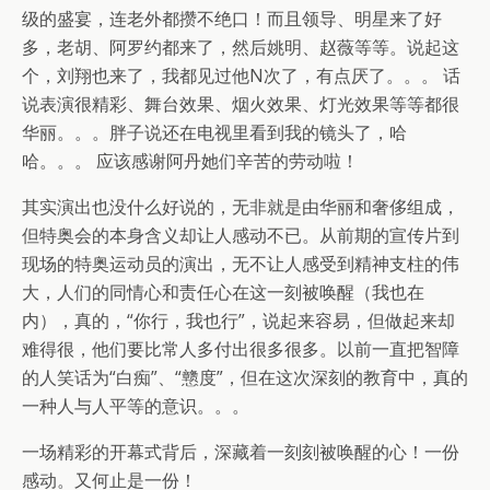
级的盛宴，连老外都攒不绝口！而且领导、明星来了好
多，老胡、阿罗约都来了，然后姚明、赵薇等等。说起这
个，刘翔也来了，我都见过他N次了，有点厌了。。。 话
说表演很精彩、舞台效果、烟火效果、灯光效果等等都很
华丽。。。胖子说还在电视里看到我的镜头了，哈
哈。。。 应该感谢阿丹她们辛苦的劳动啦！
其实演出也没什么好说的，无非就是由华丽和奢侈组成，
但特奥会的本身含义却让人感动不已。从前期的宣传片到
现场的特奥运动员的演出，无不让人感受到精神支柱的伟
大，人们的同情心和责任心在这一刻被唤醒（我也在
内），真的，“你行，我也行”，说起来容易，但做起来却
难得很，他们要比常人多付出很多很多。以前一直把智障
的人笑话为“白痴”、“戆度”，但在这次深刻的教育中，真的
一种人与人平等的意识。。。
一场精彩的开幕式背后，深藏着一刻刻被唤醒的心！一份
感动。又何止是一份！