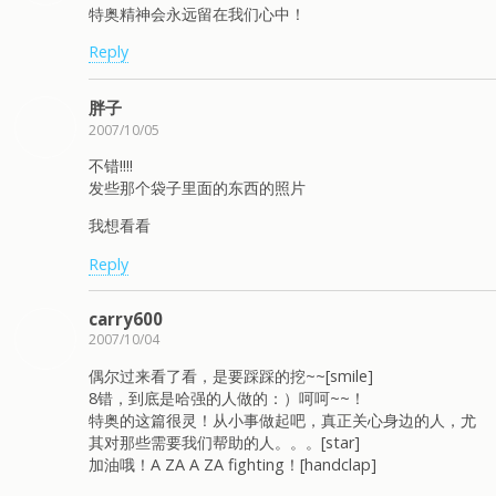
特奥精神会永远留在我们心中！
Reply
胖子
2007/10/05
不错!!!!
发些那个袋子里面的东西的照片
我想看看
Reply
carry600
2007/10/04
偶尔过来看了看，是要踩踩的挖~~[smile]
8错，到底是哈强的人做的：）呵呵~~！
特奥的这篇很灵！从小事做起吧，真正关心身边的人，尤
其对那些需要我们帮助的人。。。[star]
加油哦！A ZA A ZA fighting！[handclap]