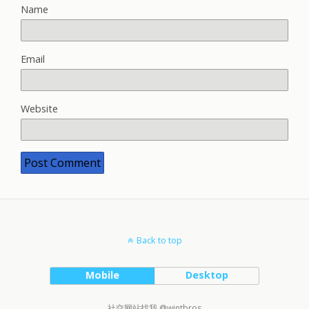
Name
Email
Website
Back to top
Mobile
Desktop
社交网站找我 @wintbros