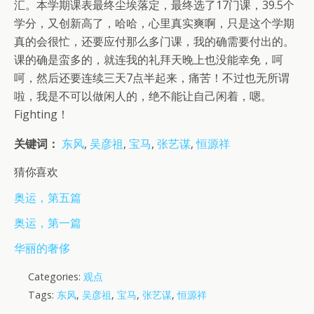
汇。本学期课表最终尘埃落定，最终选了17门课，39.5个
学分，又创新高了，哈哈，心里真实爽啊，只是这个学期
真的会很忙，还要应付那么多门课，我的确需要付出的。
课的确是蛮多的，就连我的礼拜天晚上也没能幸免，呵
呵，然后还要连续三天7点半起来，痛苦！不过也无所谓
啦，我是不可以做闲人的，绝不能让自己闲着，嗯。
Fighting！
关键词：
东风
,
吴彦祖
,
宝马
,
张艺谋
,
恒源祥
猜你喜欢
奥运，第五篇
奥运，第一篇
华丽的奢侈
Categories:
观点
Tags:
东风
,
吴彦祖
,
宝马
,
张艺谋
,
恒源祥