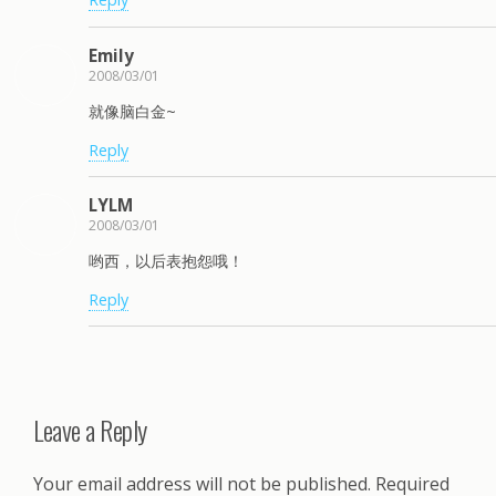
Emily
2008/03/01
就像脑白金~
Reply
LYLM
2008/03/01
哟西，以后表抱怨哦！
Reply
Leave a Reply
Your email address will not be published.
Required