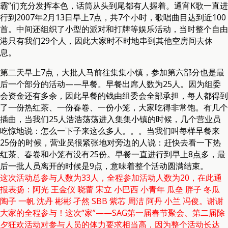
霸”们充分发挥本色，话筒从头到尾都有人握着。通宵K歌一直进
行到2007年2月13日早上7点，共7个小时，歌唱曲目达到近100
首。中间还组织了小型的派对和打牌等娱乐活动，当时整个自由
港只有我们29个人，因此大家时不时地串到其他空房间去休
息。
第二天早上7点，大批人马前往集集小镇，参加第六部分也是最
后一个部分的活动——早餐。早餐出席人数为25人。因为组委
会资金还有多余，因此早餐的钱由组委会全部承担，每人都得到
了一份热红茶、一份春卷、一份小笼，大家吃得非常饱。有几个
插曲，当我们25人浩浩荡荡进入集集小镇的时候，几个营业员
吃惊地说：怎么一下子来这么多人。。。当我们叫每样早餐来
25份的时候，营业员很紧张地对旁边的人说：赶快去看一下热
红茶、春卷和小笼有没有25份。早餐一直进行到早上8点多，最
后一批人员离开的时候是9点，意味着整个活动圆满结束。
这次活动总参与人数为33人，全程参加活动人数为20，在此通
报表扬：阿光 王金仪 晓蕾 宋立 小巴西 小青年 瓜垒 胖子 冬瓜
陶子 一帆 沈丹 彬彬 孑然 SBB 紫芯 周洁 阿丹 小兰 冯俊。谢谢
大家的全程参与！这次“家”——SAG第一届春节聚会、第二届除
夕狂欢活动对参与人员的体力要求相当高，因为整个活动长达