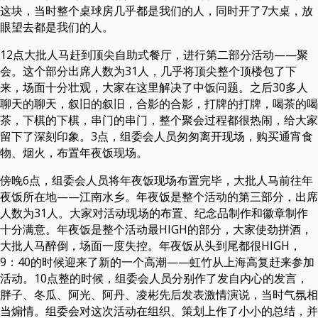
这块，当时整个桌球房几乎都是我们的人，同时开了7大桌，放
眼望去都是我们的人。
12点大批人马赶到顶尖自助式餐厅，进行第二部分活动——聚
会。这个部分出席人数为31人，几乎将顶尖整个顶楼包了下
来，场面十分壮观，大家在这里解决了中饭问题。之后30多人
聊天的聊天，叙旧的叙旧，合影的合影，打牌的打牌，喝茶的喝
茶，下棋的下棋，串门的串门，整个聚会过程都很热闹，给大家
留下了深刻印象。3点，组委会人员匆匆离开现场，购买通宵食
物、烟火，布置年夜饭现场。
傍晚6点，组委会人员将年夜饭现场布置完毕，大批人马前往年
夜饭所在地——江南水乡。年夜饭是整个活动的第三部分，出席
人数为31人。大家对活动现场的布置、纪念品制作和徽章制作
十分满意。年夜饭是整个活动最HIGH的部分，大家使劲拼酒，
大批人马醉倒，场面一度失控。年夜饭从头到尾都很HIGH，
9：40的时候迎来了新的一个高潮——虹竹从上海高复赶来参加
活动。10点整的时候，组委会人员分别作了发自内心的发言，
胖子、冬瓜、阿光、阿丹、凌彬先后发表激情演说，当时气氛相
当煽情。组委会对这次活动在组织、策划上作了小小的总结，并