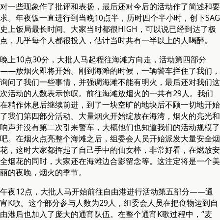
对一些现象作了批评和表扬，最后还对今后的活动作了简述和要
求。年夜饭一直进行到当晚10点半，历时四个半小时，创下SAG
史上饭局最长时间。大家当时都很HIGH，可以说已经到达了极
点，几乎每个人都很投入，估计当时共有一半以上的人喝醉。
晚上10点30分，大批人马起程往海滩方向走，活动第四部分
——放烟火即将开始。刚到海滩的时候，一辆警车拦住了我们，
询问了我们一些事情，并强调海滩不能有明火，最后还对我们这
次活动的人数表示惊叹。前往海滩放烟火的一共有29人。我们
在稍作休息后继续前进，到了一块空旷的地块后不顾一切地开始
了我们第四部分活动。大量烟火开始绽放在海湾，烟火的亮光和
响声并没有第二次引来警车，大概他们也知道我们的活动规模了
吧。在烟火点亮整个海滩之后，组委会人员开始派发大量安全烟
花，这时大家都挥起了自己手中的仙女棒，非常好看，在燃放安
全烟花的同时，大家还在海滩边合影留念等。这注定将是一个美
丽的夜晚，烟火的季节。
午夜12点，大批人马开始前往自由港进行活动第五部分——通
宵K歌。这个部分参与人数为29人，组委会人员在把食物运到自
由港后也加入了庞大的通宵队伍。在整个通宵K歌过程中，“麦