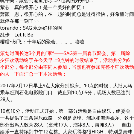
帆╅樂：聚会到能量用尽…不过真的好开心…
紫芯：真的很开心！是一个美好的回忆！
萧颍：恩，很开心的，在一起的时间总是过得很快，好希望时间
就停在那一刻了~~
torando：SAG 永远好样的啊
乱步：Let It Be
樱膤~纷飞：十年后的聚会。。。。嘻嘻
策划时间长达3个月的“家”——SAG第一届春节聚会、第二届除
夕狂欢活动终于在今天早上9点钟的时候结束了，活动共分为6
个部分，每个部分由不同人参加，当然也有参加完整个狂欢活动
的人，下面汇总一下本次活动：
2007年2月12日早上9点大家分别起床。10点的时候，大批人马
乘车赶到石化电影院门口，截止到10点05分，现场人数已达到
28人。
10点10分，活动正式开始，第一部分活动是自由娱乐，组委会
一共提供了三条娱乐线路，分别是桌球、溜冰和海滩娱乐。这个
部分出席人数为28人（桌球17人，溜冰8人，海滩3人），自由
娱乐一直持续到中午12点整。大家玩得都很HIGH，特别是桌球