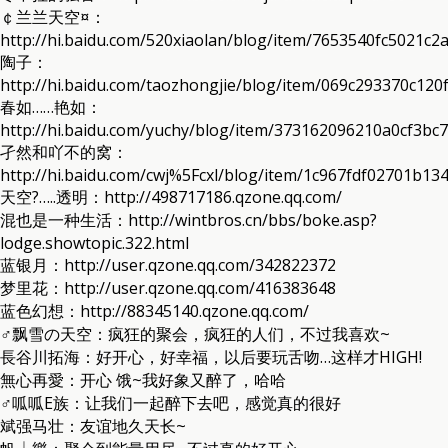
￠兰兰天空¤：
http://hi.baidu.com/520xiaolan/blog/item/7653540fc5021c2
陶子：
http://hi.baidu.com/taozhongjie/blog/item/069c293370c120
春如……艳如：
http://hi.baidu.com/yuchy/blog/item/373162096210a0cf3bc
孑然和吖不的窝：
http://hi.baidu.com/cwj%5Fcxl/blog/item/1c967fdf02701b13
天空?…..透明：http://498717186.qzone.qq.com/
混也是一种生活：http://wintbros.cn/bbs/boke.asp?
lodge.showtopic.322.html
蓝银月：http://user.qzone.qq.com/342822372
梦里花：http://user.qzone.qq.com/416383648
蓝色幻想：http://88345140.qzone.qq.com/
♂飘雪の天空：疯狂的聚会，疯狂的人们，不过我喜欢~
長谷川拓海：好开心，好幸福，以后要玩舌吻…这样才HIGH!
無心再愛：开心 饿~我好象又醉了，哈哈
♂呱呱E族：让我们一起醉下去吧，感觉真的很好
斌强马壮：友谊地久天长~