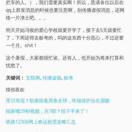
拦车的人。），我们需要真实啊！所以，恳请各位以后在
qq上群发消息的时候也要注意啊，别传播虚假消息，还网
络一片净土吧。。。
明天开始冯俊的爱心学校就要开学了，接下去5天就要忙
了，下周还得去桩考的，吗的这东西十分恶心，不过还要
一个月。shit！
这个暑假，大家都很忙诶。还有人，也开始为将来打算和
忧愁了。
关键词：
互联网
,
传播道德
,
桩考
猜你喜欢
零日再现？勒索病毒席卷全球，终端保护迫在眉睫
陆家嘴29秒视频，共7部？段子手来了！
铁路12306网上春运抢票攻略汇总