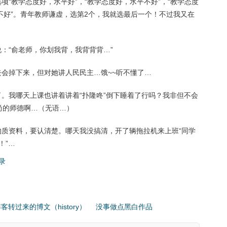
项“教学态度好，水平好”，“教学态度好，水平不好”，“教学态度
不好”。青年教师谦虚，选第2个，我就选最后一个！不过我又在
说：“俞老师，你划我背，我背背背…”
去会掉下来，但对她讲人民民主…饿~~听不懂了…
了。我哪天上课也讲着讲着“扑隆咚”倒下睡着了行吗？我非但不会
尚的师德啊…（无语…）
物质资料，要认清楚。哪天我没搞清，开了辆拖拉机来上班“同学
！”…
录
客转过来的博文（history）
没事做点黑白作品