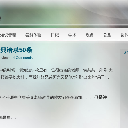
网
知识管理
尝鲜体验
日记
学术
观点
公益
创
典语录50条
A
5 views ,
4 Comments
中的时候，就知道学校里有一位很出名的老师，俞某某，外号“大
顿都要吃大排，而我的好兄弟阿光又是他“培养”出来的“弟子”，
但是注
望各位张堰中学曾受俞老师教导的校友们多多添加。。。
都是狗。。