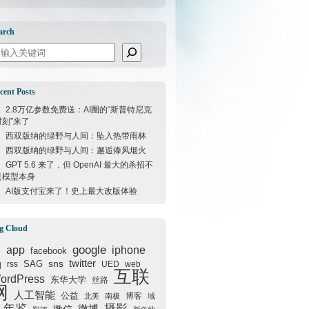
arch
arch
cent Posts
2.8万亿参数免费送：AI圈的“斯普特尼克
时刻”来了
西双版纳的绿野与人间：坠入热带雨林
西双版纳的绿野与人间：邂逅傣风烟火
GPT 5.6 来了，但 OpenAI 最大的杀招不
是模型本身
AI版支付宝来了！史上最大改版体验
g Cloud
google
I
app
iphone
facebook
q
sns
twitter
SAG
rss
UED
web
互联
ordPress
东华大学
丝路
网
人工智能
公益
博客
北美
南极
域
年鉴
摄影