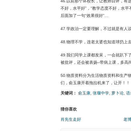
46.以前那个坏校长，让教师自评，有选
不好，水平好”，“教学态度不好，水平
后面加了一句“效果很好”…
47.学政治一定要理解，不过就是有人
48.物理不学，连老太婆也知道球扔上
49.我们同学上课都发呆，一会就趴下
被批评，还会被表扬–带病上课，多高
50.物质资料分为生活物质资料和生产
们，俞玉康开着拖拉机来了，让开！！
关键词：
俞玉康
,
张堰中学
,
萝卜论
,
语
猜你喜欢
肖先生走好
老博