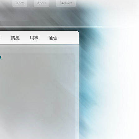
Index
About
Archives
作
情感
琐事
通告
D