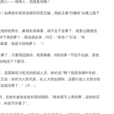
话的人——地球人，也就是动物！
们！如果校长和其他领导回答正确，我俞玉康“扑隆咚”从楼上跳下
诱其他班的男生，象我长得难看，就不去干这事了。老婆么随便找
下来的萝卜，我去拣起来，问它：“肯伐？”它说：“肯
家庭，就是大拍炖萝卜….”）
康出事了，只要我还能动，就算躺着，8班的课一节也不会缺。其他
动地流下了眼泪…
表，是国家权力机关的组成人员。校长说:“啊？我是张堰中学的，
康又说：你作为人民代表，在人大闭会期间，还要行使人大部分职
议就没事了…”（汗…）
期间，在校长参加名校长陪训期间…”根本搭不上界的事，这样的话
，科技节开幕了”…