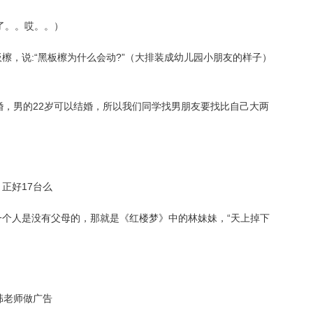
老了。。哎。。）
板檫，说:“黑板檫为什么会动?”（大排装成幼儿园小朋友的样子）
结婚，男的22岁可以结婚，所以我们同学找男朋友要找比自己大两
正好17台么
一个人是没有父母的，那就是《红楼梦》中的林妹妹，“天上掉下
韩老师做广告