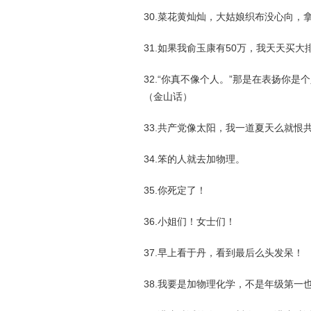
30.菜花黄灿灿，大姑娘织布没心向，
31.如果我俞玉康有50万，我天天买
32.“你真不像个人。”那是在表扬你
（金山话）
33.共产党像太阳，我一道夏天么就恨
34.笨的人就去加物理。
35.你死定了！
36.小姐们！女士们！
37.早上看于丹，看到最后么头发呆！
38.我要是加物理化学，不是年级第一