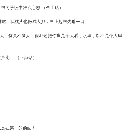
拿帮同学读书雅么心想 （金山话）
大排吃。我枕头也做成大排，早上起来先啃一口
是个人，你真不像人，但我还把你当是个人看，吼里，以不是个人里
共产党！ （上海话）
也是在第一的前面！