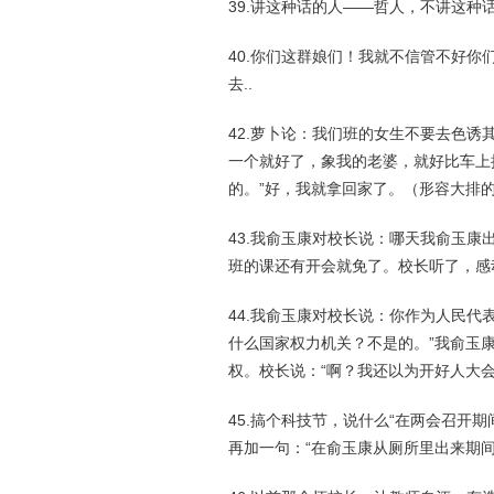
39.讲这种话的人——哲人，不讲这种
40.你们这群娘们！我就不信管不好你
去..
42.萝卜论：我们班的女生不要去色
一个就好了，象我的老婆，就好比车上掉
的。”好，我就拿回家了。（形容大排的
43.我俞玉康对校长说：哪天我俞玉
班的课还有开会就免了。校长听了，感
44.我俞玉康对校长说：你作为人民代
什么国家权力机关？不是的。”我俞玉
权。校长说：“啊？我还以为开好人大会
45.搞个科技节，说什么“在两会召开
再加一句：“在俞玉康从厕所里出来期间