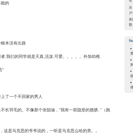
名
不能的
乐
户
美
歌
St
学根本没有出路
者.我们的同学就是天真,活泼,可爱。。。。。外加幼稚.
店”
爱上了一个不回家的男人
是不长羽毛的。不像那个张韶涵，“我有一双隐形的翅膀..”（跑
政治，这是马克思的爷爷说的，一听是马克思么哈的类。。