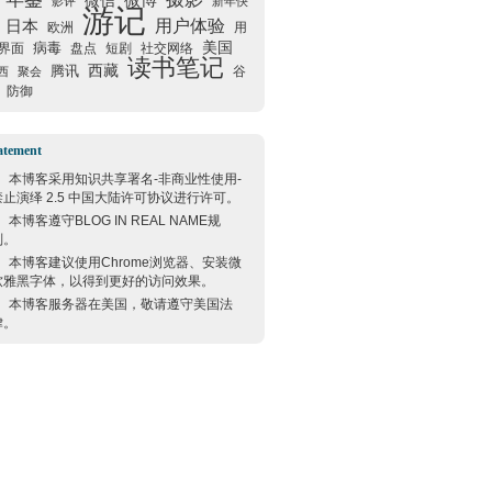
微信
微博
影评
新年快
游记
用户体验
日本
欧洲
用
美国
病毒
界面
盘点
短剧
社交网络
读书笔记
西藏
腾讯
谷
西
聚会
防御
atement
本博客采用
知识共享署名-非商业性使用-
禁止演绎 2.5 中国大陆许可协议
进行许可。
本博客遵守
BLOG IN REAL NAME
规
则。
本博客建议使用
Chrome
浏览器、安装微
软雅黑字体，以得到更好的访问效果。
本博客服务器在
美国
，敬请遵守
美国
法
律。