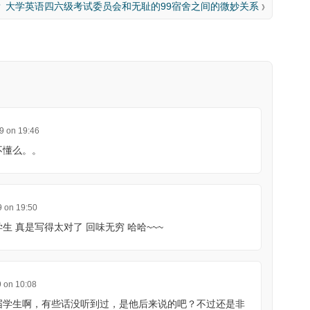
？
大学英语四六级考试委员会和无耻的99宿舍之间的微妙关系
》
9 on 19:46
不懂么。。
9 on 19:50
生 真是写得太对了 回味无穷 哈哈~~~
9 on 10:08
届学生啊，有些话没听到过，是他后来说的吧？不过还是非