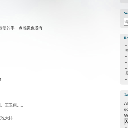
Se
Se
着老婆的手一点感觉也没有
Re
！
Ta
A
、王玉康…..
q
W
家吃大排