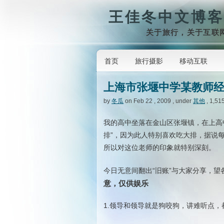
王佳冬中文博客
关于旅行，关于互联
首页
旅行摄影
移动互联
上海市张堰中学某教师经
by
冬瓜
on Feb 22 , 2009 , under
其他
, 1,51
我的高中坐落在金山区张堰镇，在上高
排”，因为此人特别喜欢吃大排，据说每
所以对这位老师的印象就特别深刻。
今日无意间翻出“旧账”与大家分享，
意，仅供娱乐
1.领导和领导就是狗咬狗，讲难听点，