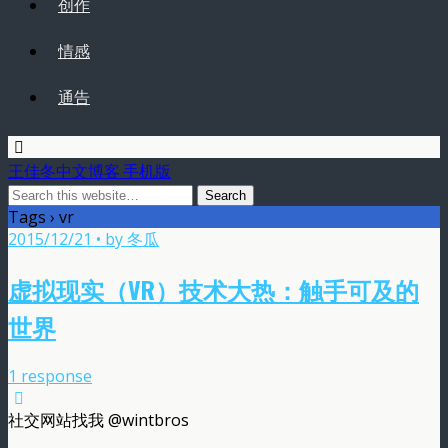
创作
情感
通告
王佳冬中文博客 手机版
Tags › vr
2015/12/21 • by 冬瓜
虚拟现实（VR）技术大热：触手可及的
世界
1 response
社交网站找我 @wintbros