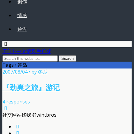
创作
情感
通告
王佳冬中文博客 手机版
Tags › 连岛
2007/08/04 • by 冬瓜
『劲爽之旅』游记
4 responses
社交网站找我 @wintbros