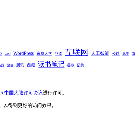
互联网
WordPress
人工智能
东华大学
web
丝路
公益
D
南
北美
读书笔记
西藏
腾讯
谷歌
防御
聚会
美西
.5 中国大陆许可协议
进行许可。
，以得到更好的访问效果。