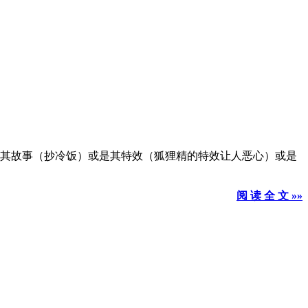
为其故事（抄冷饭）或是其特效（狐狸精的特效让人恶心）或是
阅 读 全 文 »»