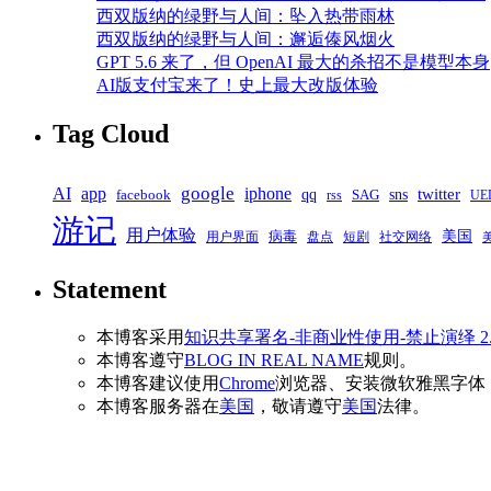
西双版纳的绿野与人间：坠入热带雨林
西双版纳的绿野与人间：邂逅傣风烟火
GPT 5.6 来了，但 OpenAI 最大的杀招不是模型本身
AI版支付宝来了！史上最大改版体验
Tag Cloud
google
AI
app
iphone
qq
sns
twitter
SAG
facebook
rss
UE
游记
用户体验
美国
病毒
盘点
短剧
用户界面
社交网络
Statement
本博客采用
知识共享署名-非商业性使用-禁止演绎 2
本博客遵守
BLOG IN REAL NAME
规则。
本博客建议使用
Chrome
浏览器、安装微软雅黑字体
本博客服务器在
美国
，敬请遵守
美国
法律。