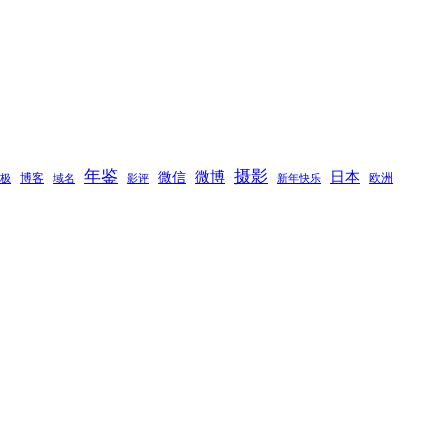
年鉴
摄影
微博
日本
微信
博客
欧洲
极
域名
新年快乐
影评