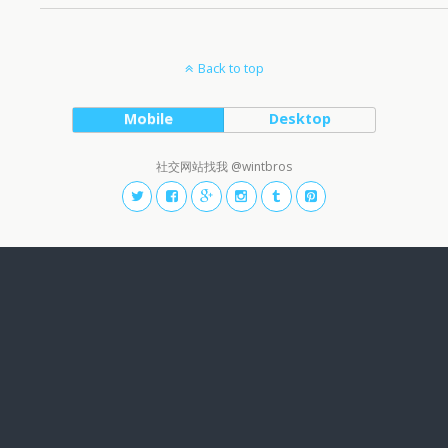
Back to top
Mobile
Desktop
社交网站找我 @wintbros