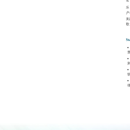
名
乐
户
美
歌
St