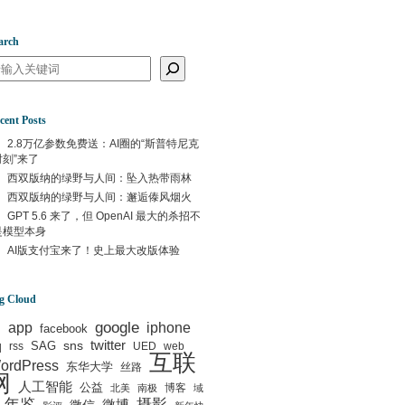
arch
arch
cent Posts
2.8万亿参数免费送：AI圈的“斯普特尼克
时刻”来了
西双版纳的绿野与人间：坠入热带雨林
西双版纳的绿野与人间：邂逅傣风烟火
GPT 5.6 来了，但 OpenAI 最大的杀招不
是模型本身
AI版支付宝来了！史上最大改版体验
g Cloud
google
I
app
iphone
facebook
q
sns
twitter
SAG
rss
UED
web
互联
ordPress
东华大学
丝路
网
人工智能
公益
博客
北美
南极
域
年鉴
摄影