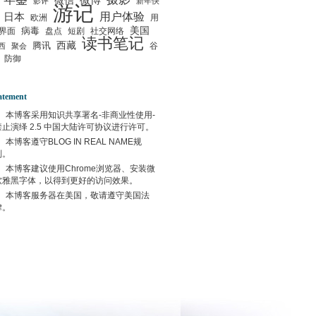
微信
微博
影评
新年快
游记
用户体验
日本
欧洲
用
美国
病毒
界面
盘点
短剧
社交网络
读书笔记
西藏
腾讯
谷
西
聚会
防御
atement
本博客采用
知识共享署名-非商业性使用-
禁止演绎 2.5 中国大陆许可协议
进行许可。
本博客遵守
BLOG IN REAL NAME
规
则。
本博客建议使用
Chrome
浏览器、安装微
软雅黑字体，以得到更好的访问效果。
本博客服务器在
美国
，敬请遵守
美国
法
律。