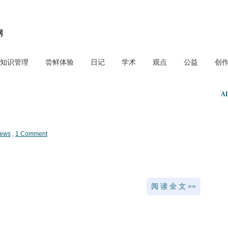
网
知识管理
尝鲜体验
日记
学术
观点
公益
创
A
iews
,
1 Comment
阅 读 全 文 »»