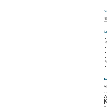
Se
Se
Re
Ta
A
q
W