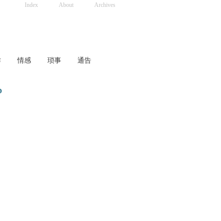
Index
About
Archives
作
情感
琐事
通告
D