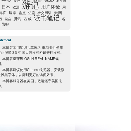
微信
微博
影评
新年快
游记
用户体验
日本
欧洲
用
美国
病毒
界面
盘点
短剧
社交网络
读书笔记
西藏
腾讯
谷
西
聚会
防御
atement
本博客采用
知识共享署名-非商业性使用-
禁止演绎 2.5 中国大陆许可协议
进行许可。
本博客遵守
BLOG IN REAL NAME
规
则。
本博客建议使用
Chrome
浏览器、安装微
软雅黑字体，以得到更好的访问效果。
本博客服务器在
美国
，敬请遵守
美国
法
律。