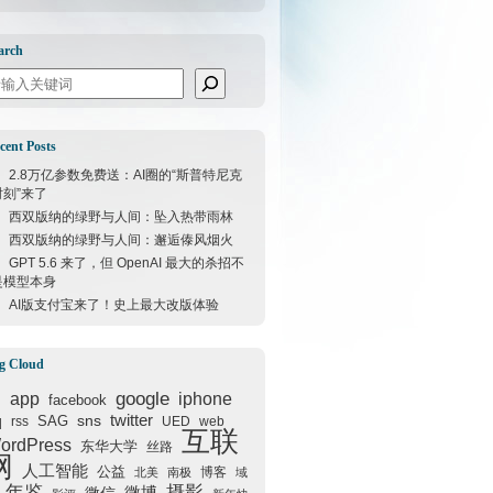
arch
arch
cent Posts
2.8万亿参数免费送：AI圈的“斯普特尼克
时刻”来了
西双版纳的绿野与人间：坠入热带雨林
西双版纳的绿野与人间：邂逅傣风烟火
GPT 5.6 来了，但 OpenAI 最大的杀招不
是模型本身
AI版支付宝来了！史上最大改版体验
g Cloud
google
I
app
iphone
facebook
q
sns
twitter
SAG
rss
UED
web
互联
ordPress
东华大学
丝路
网
人工智能
公益
博客
北美
南极
域
年鉴
摄影