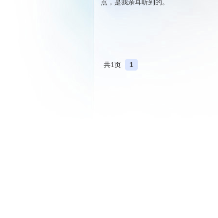
点，是我亲耳听到的。
共1页
1