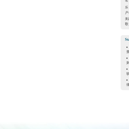
名
乐
户
美
歌
St