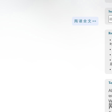
Se
Se
阅 读 全 文 »»
Re
Ta
A
q
W