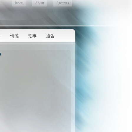
Index
About
Archives
作
情感
琐事
通告
D