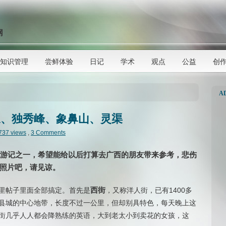
网
知识管理
尝鲜体验
日记
学术
观点
公益
创
A
泉、独秀峰、象鼻山、灵渠
737 views
,
3 Comments
式游记之一，希望能给以后打算去广西的朋友带来参考，悲伤
照片吧，请见谅。
西街
里帖子里面全部搞定。首先是
，又称洋人街，已有1400多
县城的中心地带，长度不过一公里，但却别具特色，每天晚上这
街几乎人人都会降熟练的英语，大到老太小到卖花的女孩，这