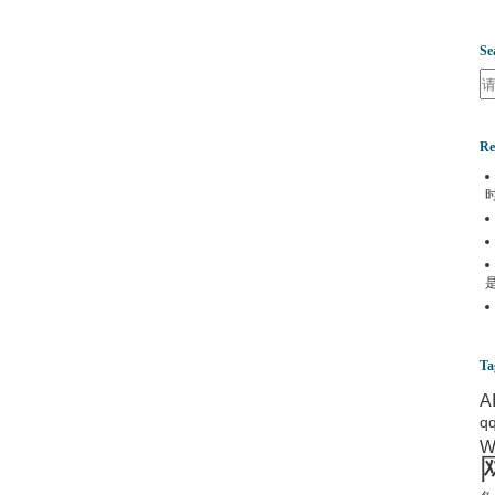
Se
Se
Re
Ta
A
q
W