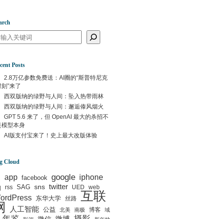
arch
arch
cent Posts
2.8万亿参数免费送：AI圈的“斯普特尼克
时刻”来了
西双版纳的绿野与人间：坠入热带雨林
西双版纳的绿野与人间：邂逅傣风烟火
GPT 5.6 来了，但 OpenAI 最大的杀招不
是模型本身
AI版支付宝来了！史上最大改版体验
g Cloud
google
I
app
iphone
facebook
q
sns
twitter
SAG
rss
UED
web
互联
ordPress
东华大学
丝路
网
人工智能
公益
博客
北美
南极
域
年鉴
摄影