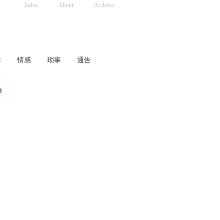
Index
About
Archives
作
情感
琐事
通告
D