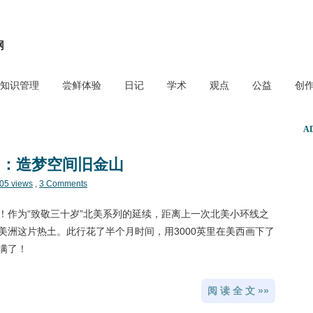
网
知识管理
尝鲜体验
日记
学术
观点
公益
创
A
岁：造梦空间旧金山
05 views
,
3 Comments
！作为“致敬三十岁”北美系列的延续，距离上一次北美小环线之
美洲这片热土。此行花了半个月时间，用3000英里在美西画下了
满了！
阅 读 全 文 »»