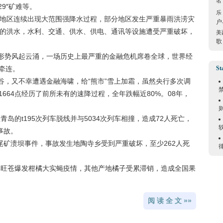
名
29″矿难等。
乐
方地区连续出现大范围强降水过程，部分地区发生严重暴雨洪涝灾
户
位的洪水，水利、交通、供水、供电、通讯等设施遭受严重破坏，
美
歌
济形势风起云涌，一场历史上最严重的金融危机席卷全球，世界经
牵连。
St
低谷，又不幸遭遇金融海啸，给“熊市”雪上加霜，虽然央行多次调
664点经历了前所未有的速降过程，全年跌幅近80%。08年，
青岛的t195次列车脱线并与5034次列车相撞，造成72人死亡，
事故。
尾矿溃坝事件，事故发生地陶寺乡受到严重破坏，至少262人死
广元旺苍爆发柑橘大实蝇疫情，其他产地橘子受累滞销，造成全国果
阅 读 全 文 »»