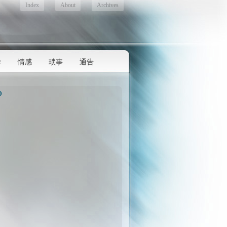
Index
About
Archives
作
情感
琐事
通告
D