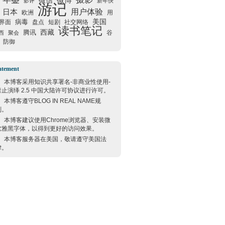
微信
微博
影评
新年快
游记
用户体验
日本
欧洲
用
美国
病毒
界面
盘点
短剧
社交网络
读书笔记
西藏
腾讯
谷
西
聚会
防御
atement
本博客采用
知识共享署名-非商业性使用-
禁止演绎 2.5 中国大陆许可协议
进行许可。
本博客遵守
BLOG IN REAL NAME
规
则。
本博客建议使用
Chrome
浏览器、安装微
软雅黑字体，以得到更好的访问效果。
本博客服务器在
美国
，敬请遵守
美国
法
律。