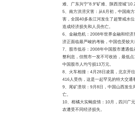
难、广东兴宁”8.9″矿难、陕西澄城”10.
5、南方洪涝灾害：从6月初，中国南
害，全国40多条江河发生了超警戒水
造成经济损失和人员伤亡。
6、金融危机：2008年世界金融和经
济正面临最严峻的考验，中国也受较大
7、股市低谷：2008年中国股市遭遇
整利息，但熊市一发不可收拾，最低点1
中国股市人均亏损13万元。
8、火车相撞：4月28日凌晨，北京开往
416人受伤，这是一起罕见的特大交通
9、尾矿溃坝：9月8日，中国山西发生
亡。
10、柑橘大实蝇疫情：10月，四川
农遭受不同经济损失。