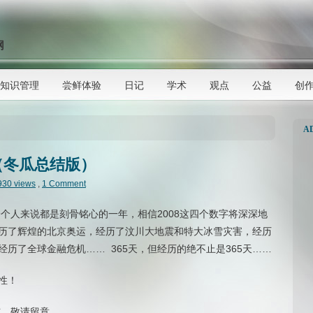
网
知识管理
尝鲜体验
日记
学术
观点
公益
创
A
（冬瓜总结版）
930 views
,
1 Comment
一个人来说都是刻骨铭心的一年，相信2008这四个数字将深深地
历了辉煌的北京奥运，经历了汶川大地震和特大冰雪灾害，经历
历了全球金融危机…… 365天，但经历的绝不止是365天……
性！
布，敬请留意。