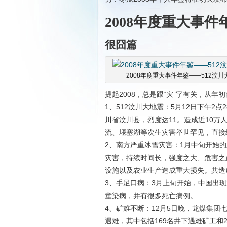
2008年度重大事
很囧篇
2008年度重大事件年鉴——512汶川
提起2008，总是跟“灾”字有关，从
1、512汶川大地震：5月12日下午2
川省汶川县，烈度达11。造成近10
流、堰塞湖等次生灾害举世罕见，直接经
2、南方严重冰雪灾害：1月中旬开始
灾害，持续时间长，强度之大、危害之
设施以及农业生产造成重大损失。共造成
3、手足口病：3月上旬开始，中国出现
童染病，并有很多死亡病例。
4、矿难不断：12月5日晚，龙煤集团七
遇难，其中包括169名井下遇难矿工和2名