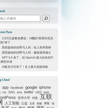
arch
arch
cent Posts
2.8万亿参数免费送：AI圈的“斯普特尼克
时刻”来了
西双版纳的绿野与人间：坠入热带雨林
西双版纳的绿野与人间：邂逅傣风烟火
GPT 5.6 来了，但 OpenAI 最大的杀招不
是模型本身
AI版支付宝来了！史上最大改版体验
g Cloud
google
I
app
iphone
facebook
q
sns
twitter
SAG
rss
UED
web
互联
ordPress
东华大学
丝路
网
人工智能
公益
博客
北美
南极
域
年鉴
摄影