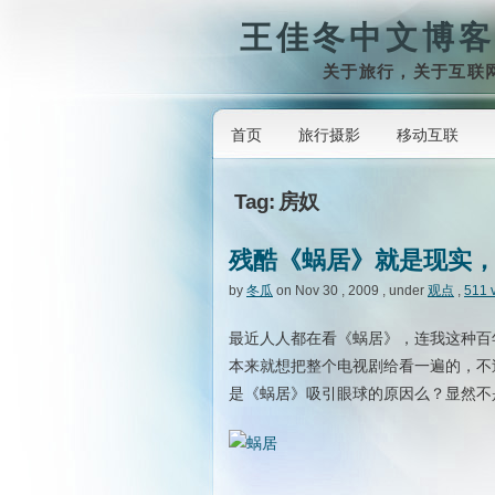
王佳冬中文博客
关于旅行，关于互联
首页
旅行摄影
移动互联
Tag: 房奴
残酷《蜗居》就是现实
by
冬瓜
on Nov 30 , 2009 , under
观点
,
511 
最近人人都在看《蜗居》，连我这种百
本来就想把整个电视剧给看一遍的，不
是《蜗居》吸引眼球的原因么？显然不