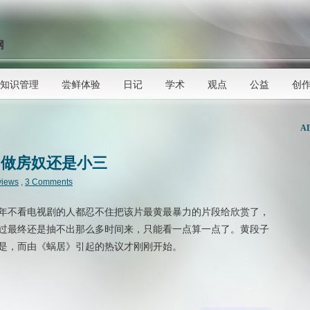
网
知识管理
尝鲜体验
日记
学术
观点
公益
创
A
，做房奴还是小三
views
,
3 Comments
年不看电视剧的人都忍不住把该片最黄最暴力的片段给欣赏了，
过最终还是抽不出那么多时间来，只能看一点算一点了。黄段子
是，而由《蜗居》引起的热议才刚刚开始。