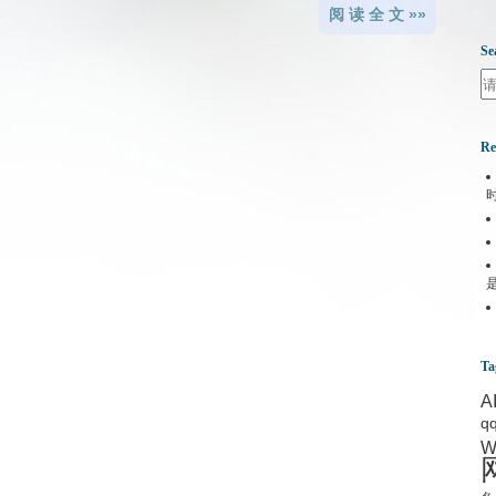
阅 读 全 文 »»
Se
Se
Re
Ta
A
q
W