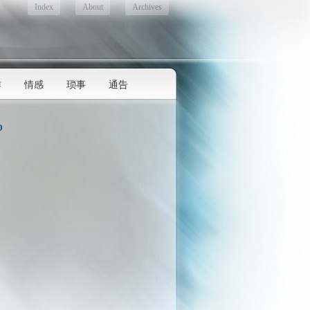
Index
About
Archives
作
情感
琐事
通告
D