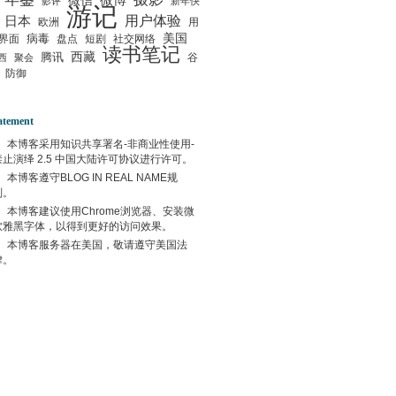
微信
微博
影评
新年快
游记
用户体验
日本
欧洲
用
美国
病毒
界面
盘点
短剧
社交网络
读书笔记
西藏
腾讯
谷
西
聚会
防御
atement
本博客采用
知识共享署名-非商业性使用-
禁止演绎 2.5 中国大陆许可协议
进行许可。
本博客遵守
BLOG IN REAL NAME
规
则。
本博客建议使用
Chrome
浏览器、安装微
软雅黑字体，以得到更好的访问效果。
本博客服务器在
美国
，敬请遵守
美国
法
律。