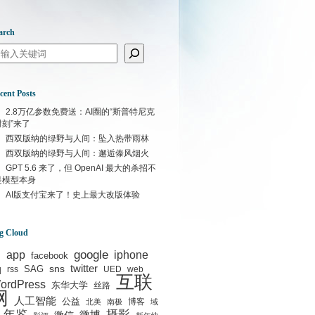
arch
arch
cent Posts
2.8万亿参数免费送：AI圈的“斯普特尼克
时刻”来了
西双版纳的绿野与人间：坠入热带雨林
西双版纳的绿野与人间：邂逅傣风烟火
GPT 5.6 来了，但 OpenAI 最大的杀招不
是模型本身
AI版支付宝来了！史上最大改版体验
g Cloud
google
I
app
iphone
facebook
q
sns
twitter
SAG
rss
UED
web
互联
ordPress
东华大学
丝路
网
人工智能
公益
博客
北美
南极
域
年鉴
摄影