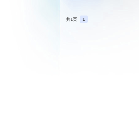
共1页
1