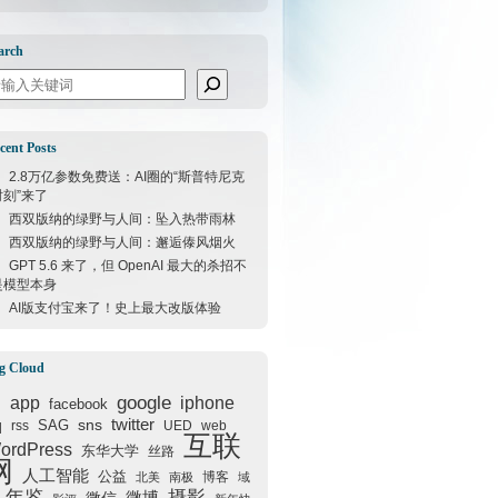
arch
arch
cent Posts
2.8万亿参数免费送：AI圈的“斯普特尼克
时刻”来了
西双版纳的绿野与人间：坠入热带雨林
西双版纳的绿野与人间：邂逅傣风烟火
GPT 5.6 来了，但 OpenAI 最大的杀招不
是模型本身
AI版支付宝来了！史上最大改版体验
g Cloud
google
I
app
iphone
facebook
q
sns
twitter
SAG
rss
UED
web
互联
ordPress
东华大学
丝路
网
人工智能
公益
博客
北美
南极
域
年鉴
摄影