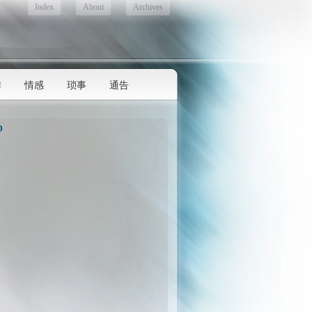
Index
About
Archives
作
情感
琐事
通告
D