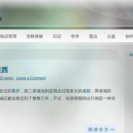
网
知识管理
尝鲜体验
日记
学术
观点
公益
创
A
在西
52 views
,
Leave a Comment
去过的
重庆
，第二座城池则是我去过很多次的
成都
，两者相距
的双城记被迫推迟到了整整三年，不过，在疫情期间出行倒是一种非
阅 读 全 文 »»