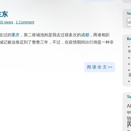
在东
Se
Se
60 views
,
1 Comment
去过的
重庆
，第二座城池则是我去过很多次的
成都
，两者相距
Re
的双城记被迫推迟到了整整三年，不过，在疫情期间出行倒是一种非
阅 读 全 文 »»
Ta
A
q
W