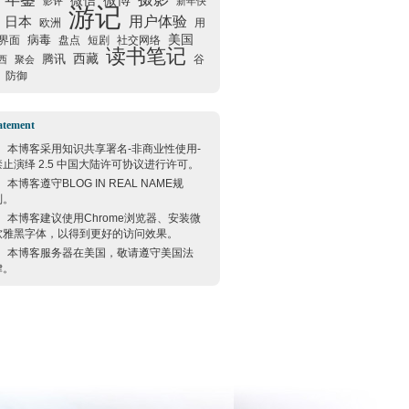
微信
微博
影评
新年快
游记
用户体验
日本
欧洲
用
美国
病毒
界面
盘点
短剧
社交网络
读书笔记
西藏
腾讯
谷
西
聚会
防御
atement
本博客采用
知识共享署名-非商业性使用-
禁止演绎 2.5 中国大陆许可协议
进行许可。
本博客遵守
BLOG IN REAL NAME
规
则。
本博客建议使用
Chrome
浏览器、安装微
软雅黑字体，以得到更好的访问效果。
本博客服务器在
美国
，敬请遵守
美国
法
律。