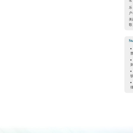
名
乐
户
美
歌
St