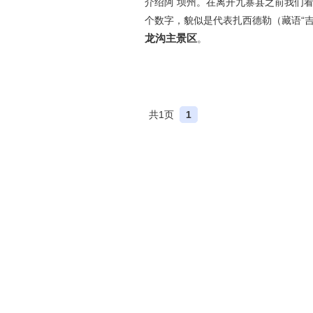
介绍阿 坝州。在离开九寨县之前我们
个数字，貌似是代表扎西德勒（藏语“
龙沟主景区
。
共1页
1