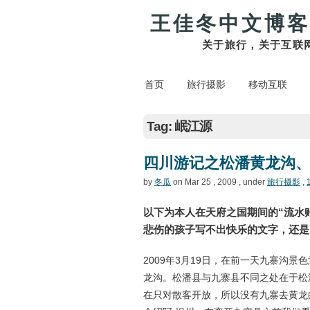
王佳冬中文博客
关于旅行，关于互联
首页
旅行摄影
移动互联
Tag: 岷江源
四川游记之松潘黄龙沟
by
冬瓜
on Mar 25 , 2009 , under
旅行摄影
,
以下为本人在天府之国期间的“流水
悲伤的孩子写不出快乐的文字，还是
2009年3月19日，在前一天九寨沟
龙沟。松潘县与九寨县不同之处在于松
在只对散客开放，所以没有九寨去黄龙