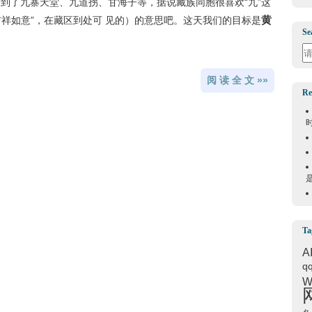
看到了九寨天堂、九道拐、甘海子等，据说藏族同胞很喜欢“九”这
黄
吉祥如意”，在藏区到处可 见的）的意思吧。这天我们的目标是
Se
Se
阅 读 全 文 »»
Re
Ta
A
q
W