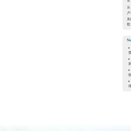
名
乐
户
美
歌
St