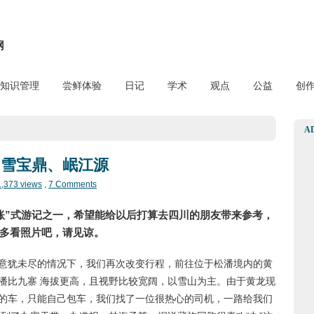
网
知识管理
尝鲜体验
日记
学术
观点
公益
创
A
、雪宝鼎、岷江源
1,373 views
,
7 Comments
账”式游记之一，希望能给以后打算去四川的朋友带来参考，
多看照片吧，请见谅。
景色意犹未尽的情况下，我们再次改变行程，前往位于松潘境内的黄
潘比九寨 海拔更高，且视野比较宽阔，以雪山为主。由于黄龙现
的车，只能自己包车，我们找了一位很热心的司机，一路给我们