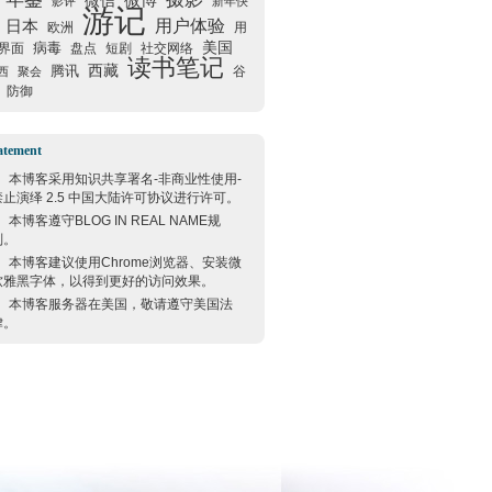
微信
微博
影评
新年快
游记
用户体验
日本
欧洲
用
美国
病毒
界面
盘点
短剧
社交网络
读书笔记
西藏
腾讯
谷
西
聚会
防御
atement
本博客采用
知识共享署名-非商业性使用-
禁止演绎 2.5 中国大陆许可协议
进行许可。
本博客遵守
BLOG IN REAL NAME
规
则。
本博客建议使用
Chrome
浏览器、安装微
软雅黑字体，以得到更好的访问效果。
本博客服务器在
美国
，敬请遵守
美国
法
律。