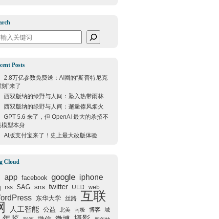
arch
arch
cent Posts
2.8万亿参数免费送：AI圈的“斯普特尼克
时刻”来了
西双版纳的绿野与人间：坠入热带雨林
西双版纳的绿野与人间：邂逅傣风烟火
GPT 5.6 来了，但 OpenAI 最大的杀招不
是模型本身
AI版支付宝来了！史上最大改版体验
g Cloud
google
I
app
iphone
facebook
q
sns
twitter
SAG
rss
UED
web
互联
ordPress
东华大学
丝路
网
人工智能
公益
博客
北美
南极
域
年鉴
摄影