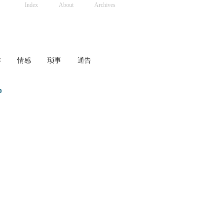
Index
About
Archives
作
情感
琐事
通告
D