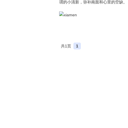
谓的小清新，弥补南面和心里的空缺。
共1页
1