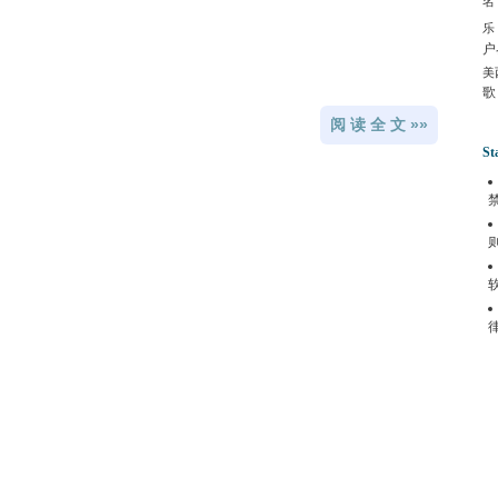
名
乐
户
美
歌
阅 读 全 文 »»
St