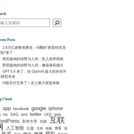
arch
arch
cent Posts
2.8万亿参数免费送：AI圈的“斯普特尼克
时刻”来了
西双版纳的绿野与人间：坠入热带雨林
西双版纳的绿野与人间：邂逅傣风烟火
GPT 5.6 来了，但 OpenAI 最大的杀招不
是模型本身
AI版支付宝来了！史上最大改版体验
g Cloud
google
I
app
iphone
facebook
q
sns
twitter
SAG
rss
UED
web
互联
ordPress
东华大学
丝路
网
人工智能
公益
博客
北美
南极
域
年鉴
摄影