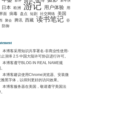
微信
微博
影评
新年快
游记
用户体验
日本
欧洲
用
美国
病毒
界面
盘点
短剧
社交网络
读书笔记
西藏
腾讯
谷
西
聚会
防御
atement
本博客采用
知识共享署名-非商业性使用-
禁止演绎 2.5 中国大陆许可协议
进行许可。
本博客遵守
BLOG IN REAL NAME
规
则。
本博客建议使用
Chrome
浏览器、安装微
软雅黑字体，以得到更好的访问效果。
本博客服务器在
美国
，敬请遵守
美国
法
律。