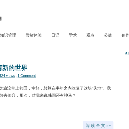
网
知识管理
尝鲜体验
日记
学术
观点
公益
创
A
小清新的世界
424 views
,
1 Comment
之旅没带上韩国，幸好，总算在半年之内收复了这块“失地”。我
不敢去整容，那么，对我来说韩国还有神马？
阅 读 全 文 »»