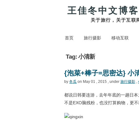
王佳冬中文博客
关于旅行，关于互联
首页
旅行摄影
移动互联
Tag: 小清新
{泡菜+棒子=思密达} 
by
冬瓜
on May 01 , 2015 , under
旅行摄影
,
都说日韩要连游，去年年底的一趟日本
不是EXO脑残粉，也没打算购物，更