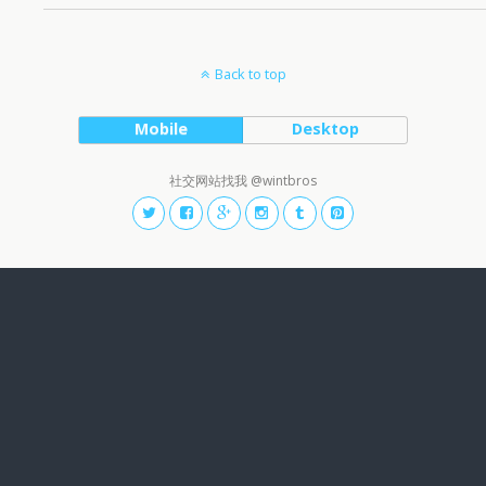
Back to top
Mobile
Desktop
社交网站找我 @wintbros