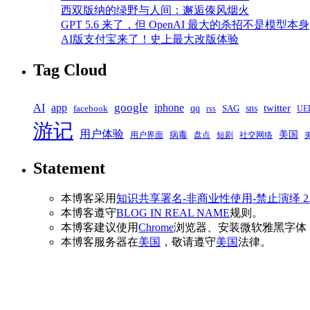
西双版纳的绿野与人间：邂逅傣风烟火
GPT 5.6 来了，但 OpenAI 最大的杀招不是模型本身
AI版支付宝来了！史上最大改版体验
Tag Cloud
google
AI
app
iphone
qq
sns
twitter
SAG
facebook
rss
UE
游记
用户体验
美国
病毒
盘点
短剧
用户界面
社交网络
Statement
本博客采用
知识共享署名-非商业性使用-禁止演绎 2
本博客遵守
BLOG IN REAL NAME
规则。
本博客建议使用
Chrome
浏览器、安装微软雅黑字体
本博客服务器在
美国
，敬请遵守
美国
法律。