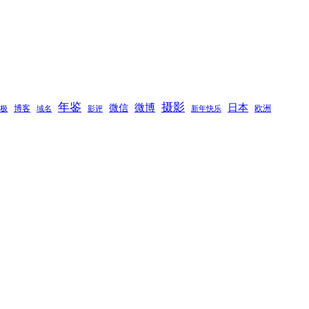
年鉴
摄影
微博
日本
微信
博客
欧洲
极
域名
新年快乐
影评