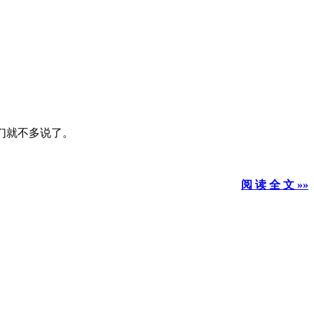
我们就不多说了。
阅 读 全 文 »»