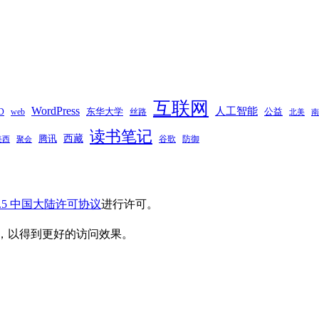
互联网
WordPress
人工智能
东华大学
web
丝路
公益
D
南
北美
读书笔记
西藏
腾讯
谷歌
防御
聚会
美西
.5 中国大陆许可协议
进行许可。
，以得到更好的访问效果。