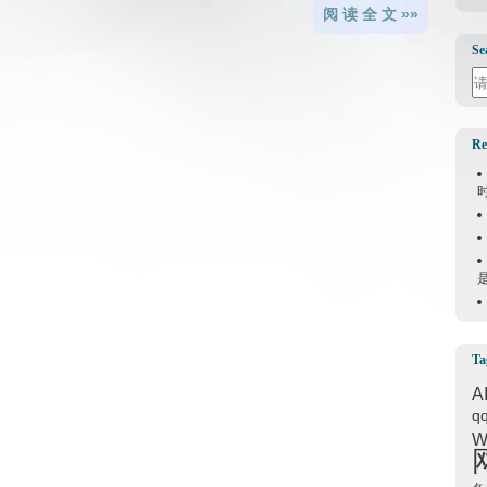
阅 读 全 文 »»
Se
Se
Re
Ta
A
q
W