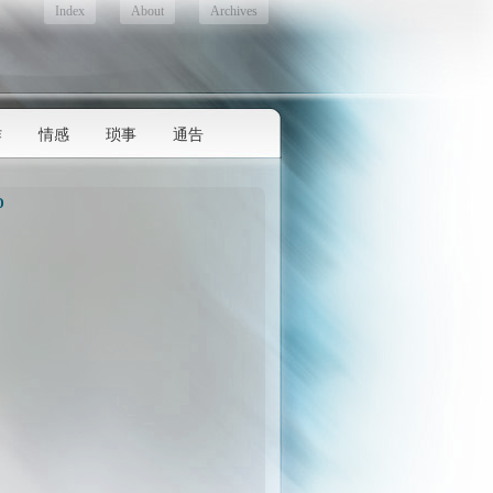
Index
About
Archives
作
情感
琐事
通告
D