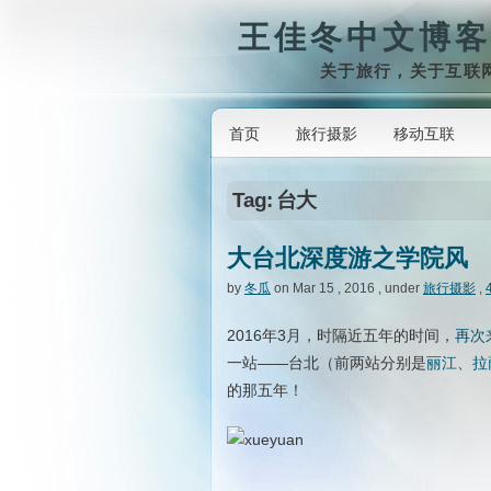
王佳冬中文博客
关于旅行，关于互联
首页
旅行摄影
移动互联
Tag: 台大
大台北深度游之学院风
by
冬瓜
on Mar 15 , 2016 , under
旅行摄影
,
2016年3月，时隔近五年的时间，
再次
一站——台北（前两站分别是
丽江
、
拉
的那五年！