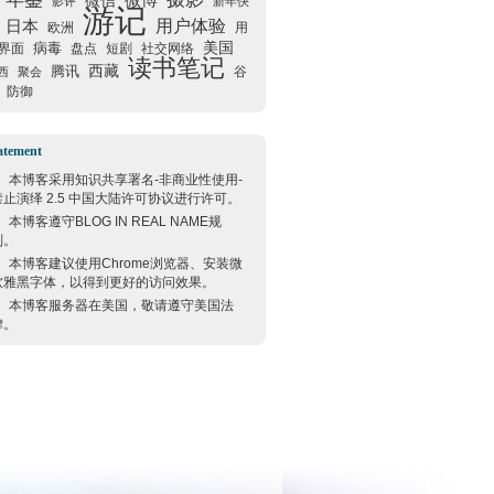
微信
微博
影评
新年快
游记
用户体验
日本
欧洲
用
美国
病毒
界面
盘点
短剧
社交网络
读书笔记
西藏
腾讯
谷
西
聚会
防御
atement
本博客采用
知识共享署名-非商业性使用-
禁止演绎 2.5 中国大陆许可协议
进行许可。
本博客遵守
BLOG IN REAL NAME
规
则。
本博客建议使用
Chrome
浏览器、安装微
软雅黑字体，以得到更好的访问效果。
本博客服务器在
美国
，敬请遵守
美国
法
律。