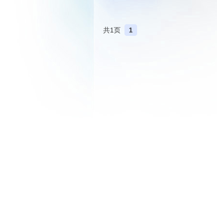
共1页
1