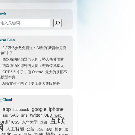
arch
arch
cent Posts
2.8万亿参数免费送：AI圈的“斯普特尼克
时刻”来了
西双版纳的绿野与人间：坠入热带雨林
西双版纳的绿野与人间：邂逅傣风烟火
GPT 5.6 来了，但 OpenAI 最大的杀招不
是模型本身
AI版支付宝来了！史上最大改版体验
g Cloud
google
I
app
iphone
facebook
q
sns
twitter
SAG
rss
UED
web
互联
ordPress
东华大学
丝路
网
人工智能
公益
博客
北美
南极
域
年鉴
摄影