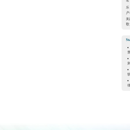
名
乐
户
美
歌
St