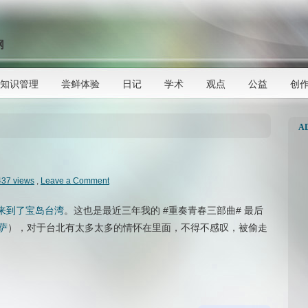
网
知识管理
尝鲜体验
日记
学术
观点
公益
创
A
437 views
,
Leave a Comment
来到了宝岛台湾
。这也是最近三年我的 #重奏青春三部曲# 最后
萨
），对于台北有太多太多的情怀在里面，不得不感叹，被偷走